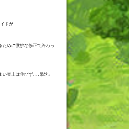
ライドが
るために微妙な修正で終わっ
い売上は伸びず、、、撃沈。