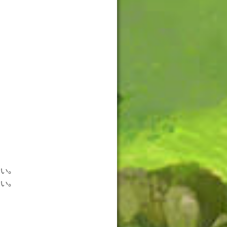
い。
い。