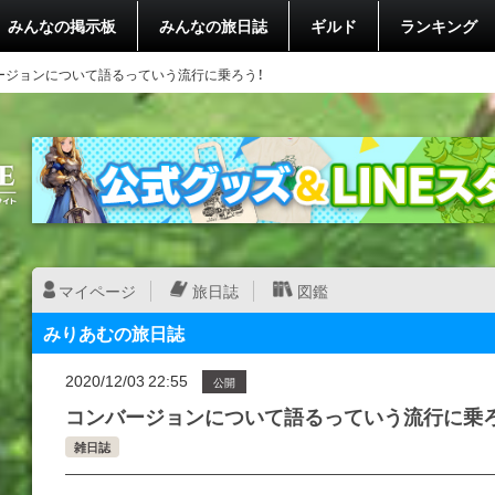
みんなの掲示板
みんなの旅日誌
ギルド
ランキング
ージョンについて語るっていう流行に乗ろう！
マイページ
旅日誌
図鑑
みりあむの旅日誌
2020/12/03 22:55
公開
コンバージョンについて語るっていう流行に乗ろ
雑日誌