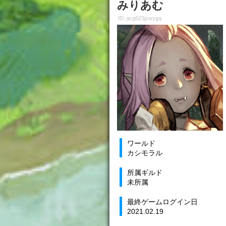
みりあむ
ID: acg623jzwygq
ワールド
カシモラル
所属ギルド
未所属
最終ゲームログイン日
2021.02.19