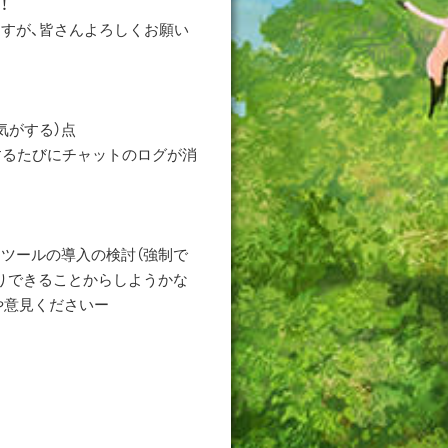
！
すが、皆さんよろしくお願い
気がする）点
するたびにチャットのログが消
トツールの導入の検討（強制で
りできることからしようかな
や意見くださいー