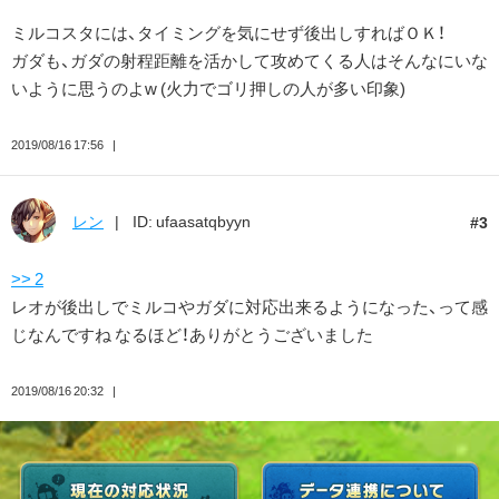
ミルコスタには、タイミングを気にせず後出しすればＯＫ！
ガダも、ガダの射程距離を活かして攻めてくる人はそんなにいな
いように思うのよw (火力でゴリ押しの人が多い印象)
2019/08/16 17:56
レン
ID: ufaasatqbyyn
3
>> 2
レオが後出しでミルコやガダに対応出来るようになった、って感
じなんですね なるほど！ありがとうございました
2019/08/16 20:32