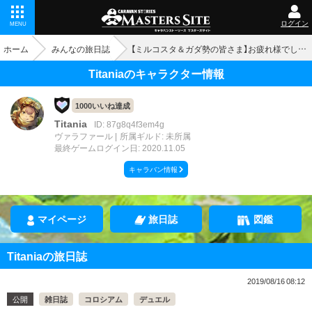
ログイン
MENU
ホーム
みんなの旅日誌
【ミルコスタ＆ガダ勢の皆さま】お疲れ様でした♪
Titaniaのキャラクター情報
1000いいね達成
Titania
ID: 87g8q4f3em4g
ヴァラファール
所属ギルド: 未所属
最終ゲームログイン日: 2020.11.05
キャラバン情報
マイページ
旅日誌
図鑑
Titaniaの旅日誌
2019/08/16 08:12
公開
雑日誌
コロシアム
デュエル