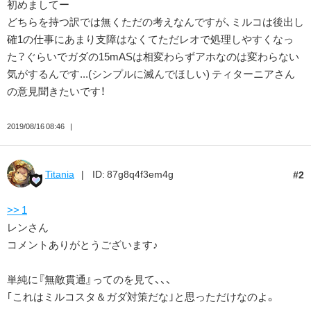
初めましてー
どちらを持つ訳では無くただの考えなんですが、ミルコは後出し
確1の仕事にあまり支障はなくてただレオで処理しやすくなっ
た？ぐらいでガダの15mASは相変わらずアホなのは変わらない
気がするんです...(シンプルに滅んでほしい) ティターニアさん
の意見聞きたいです！
2019/08/16 08:46
Titania
ID: 87g8q4f3em4g
2
>> 1
レンさん
コメントありがとうございます♪
単純に『無敵貫通』ってのを見て、、、
｢これはミルコスタ＆ガダ対策だな｣と思っただけなのよ。