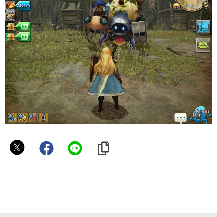
ア
イ
ギ
ス