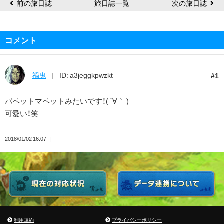
前の旅日誌
旅日誌一覧
次の旅日誌
コメント
禍鬼
ID: a3jeggkpwzkt
1
パペットマペットみたいです！( ´∀｀ )
可愛い！笑
2018/01/02 16:07
利用規約
プライバシーポリシー