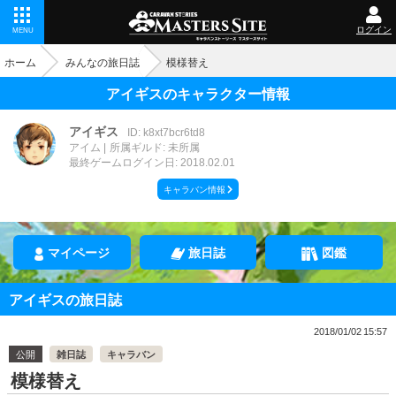
ログイン
MENU
ホーム
みんなの旅日誌
模様替え
アイギスのキャラクター情報
アイギス
ID: k8xt7bcr6td8
アイム
所属ギルド: 未所属
最終ゲームログイン日: 2018.02.01
キャラバン情報
マイページ
旅日誌
図鑑
アイギスの旅日誌
2018/01/02 15:57
公開
雑日誌
キャラバン
模様替え