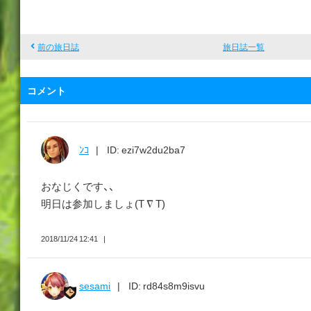
s
a
m
前の旅日誌
旅日誌一覧
i
コメント
ﾝｺ
ID: ezi7w2du2ba7
おなじくです、、
明日は参加しましょ(T ∇ T)
2018/11/24 12:41
sesami
ID: rd84s8m9isvu