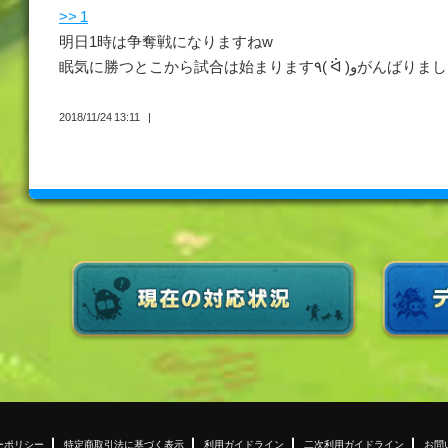
>> 1
明日1時は争奪戦になりますねw
眠気に勝つとこから試合は始まります٩( ᐛ )و
2018/11/24 13:11
ーポリシー
特定商取引法に基づく表示
利用ガイドライン
二次利用ガイドライン
お問