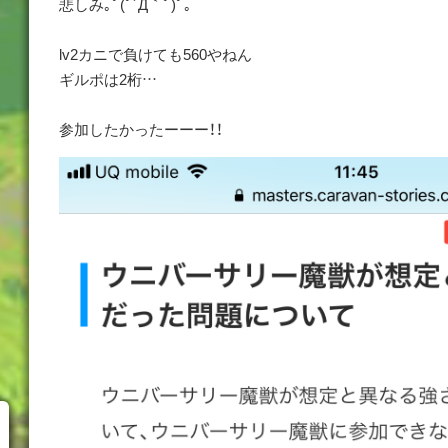
悲しみ｡ﾟ(ﾟ´Д｀ﾟ)ﾟ｡
lv2カニで負けても560やねん
ギルポは2桁…
参加したかったーーー！！