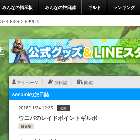
みんなの掲示板
みんなの旅日誌
ギルド
ランキング
のレイドポイントギルポ…
マイページ
旅日誌
図鑑
sesamiの旅日誌
2018/11/24 12:35
公開
ウニバのレイドポイントギルポ…
雑日誌