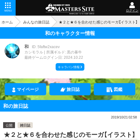
ログイン
MENU
ホーム
みんなの旅日誌
★２と★６を合わせた感じのモーガ【イラスト】
和のキャラクター情報
和
ID: 5faftw2xacev
カシモラル
所属ギルド: 黒の暴牛
最終ゲームログイン日: 2024.10.22
キャラバン情報
マイページ
旅日誌
図鑑
和の旅日誌
2019/10/21 02:58
公開
雑日誌
★２と★６を合わせた感じのモーガ【イラスト】