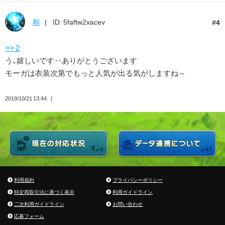
和
ID: 5faftw2xacev
4
>> 2
う、嬉しいです‥ありがとうございます
モーガは衣装次第でもっと人気が出る気がしますね～
2019/10/21 13:44
利用規約
プライバシーポリシー
特定商取引法に基づく表示
利用ガイドライン
二次利用ガイドライン
お問い合わせ
応募フォーム