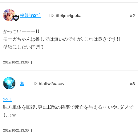
桜襲༄✿*.ﾟ
ID: 8b9jmi4jpeka
2
かっこいーーー！！
モーガちゃんは推しでは無いのですが、これは良きです！!
壁紙にしたい(*´艸`)
2019/10/21 13:06
和
ID: 5faftw2xacev
3
>> 1
味方単体を回復、更に10%の確率で死亡を与える‥ いや、ダメで
しょw
2019/10/21 13:30