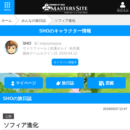
ログイン
MENU
ホーム
みんなの旅日誌
ソフィア進化
SHOのキャラクター情報
SHO
ID: xnipssmsyyza
ヴァラファール
所属ギルド: 未所属
最終ゲームログイン日: 2020.04.12
キャラバン情報
マイページ
旅日誌
図鑑
SHOの旅日誌
2019/03/27 12:47
公開
ソフィア進化