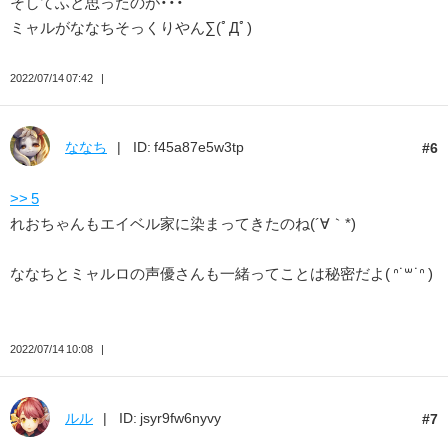
そしてふと思ったのが・・・
ミャルがななちそっくりやん∑(ﾟДﾟ)
2022/07/14 07:42
ななち
ID: f45a87e5w3tp
6
>> 5
れおちゃんもエイベル家に染まってきたのね(´∀｀*)
ななちとミャルロの声優さんも一緒ってことは秘密だよ( ᐢ˙꒳​˙ᐢ )
2022/07/14 10:08
ルル
ID: jsyr9fw6nyvy
7