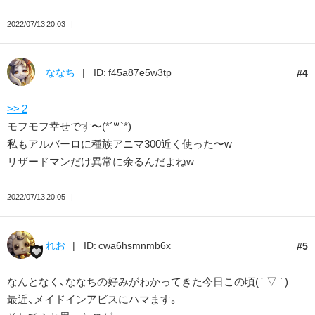
2022/07/13 20:03
ななち
ID: f45a87e5w3tp
4
>> 2
モフモフ幸せです〜(*´꒳`*)
私もアルバーロに種族アニマ300近く使った〜w
リザードマンだけ異常に余るんだよねw
2022/07/13 20:05
れお
ID: cwa6hsmnmb6x
5
なんとなく、ななちの好みがわかってきた今日この頃( ´ ▽ ` )
最近、メイドインアビスにハマます。