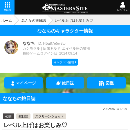
ログイン
MENU
ホーム
みんなの旅日誌
レベル上げはお楽しみ♡
ななちのキャラクター情報
ななち
ID: f45a87e5w3tp
カシモラル
所属ギルド: エイベル家の猫檻
最終ゲームログイン日: 2024.09.14
キャラバン情報
マイページ
旅日誌
図鑑
ななちの旅日誌
2022/07/13 17:29
公開
雑日誌
スクリーンショット
レベル上げはお楽しみ♡