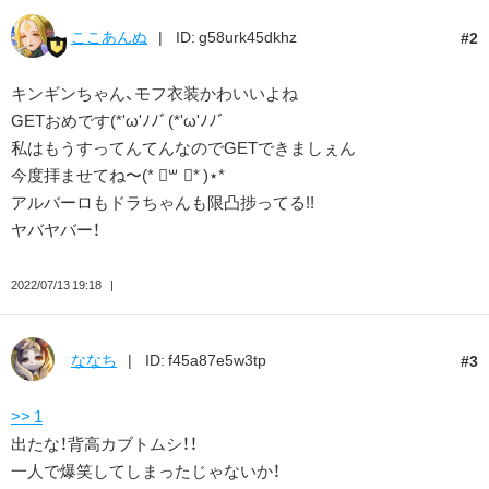
ここあんぬ
ID: g58urk45dkhz
2
キンギンちゃん、モフ衣装かわいいよね
GETおめです(*'ω'ﾉﾉﾞ(*'ω'ﾉﾉﾞ
私はもうすってんてんなのでGETできましぇん
今度拝ませてね〜(* ॑꒳ ॑* )⋆*
アルバーロもドラちゃんも限凸捗ってる!!
ヤバヤバー！
2022/07/13 19:18
ななち
ID: f45a87e5w3tp
3
>> 1
出たな！背高カブトムシ！！
一人で爆笑してしまったじゃないか！