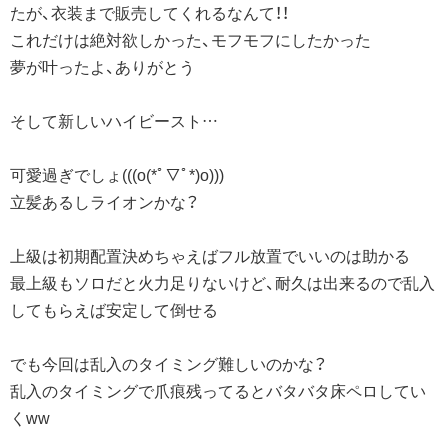
たが、衣装まで販売してくれるなんて！！
これだけは絶対欲しかった、モフモフにしたかった
夢が叶ったよ、ありがとう
そして新しいハイビースト…
可愛過ぎでしょ(((o(*ﾟ▽ﾟ*)o)))
立髪あるしライオンかな？
上級は初期配置決めちゃえばフル放置でいいのは助かる
最上級もソロだと火力足りないけど、耐久は出来るので乱入
してもらえば安定して倒せる
でも今回は乱入のタイミング難しいのかな？
乱入のタイミングで爪痕残ってるとバタバタ床ペロしてい
くww