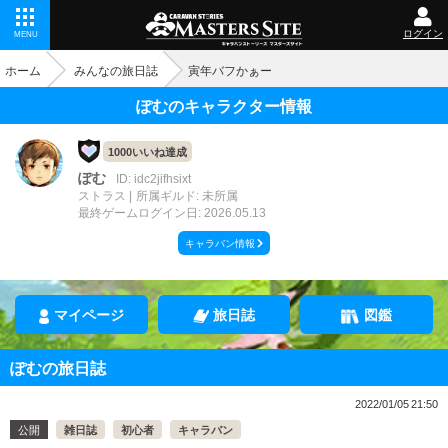
ログイン
MENU
ホーム
みんなの旅日誌
寅年バフかぁー
ぽむのキャラクター情報
1000いいね達成
ぽむ
ID: idc2jifhsixt
ストラス
所属ギルド: 未所属
最終ゲームログイン日: 2026.05.13
キャラバン情報
マイページ
旅日誌
図鑑
ぽむの旅日誌
2022/01/05 21:50
公開
雑日誌
初心者
キャラバン