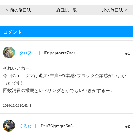
前の旅日誌
旅日誌一覧
次の旅日誌
コメント
クロヌコ
ID: pqprazrz7ndr
1
それいいねー。
今回のエニグマは退屈・苦痛・作業感・ブラック企業感がつよか
ったです！
回数消費の撤廃とレベリングとかでもいいきがするー。
2018/12/02 16:42
くろわ
ID: u76jqmgtn5n5
2