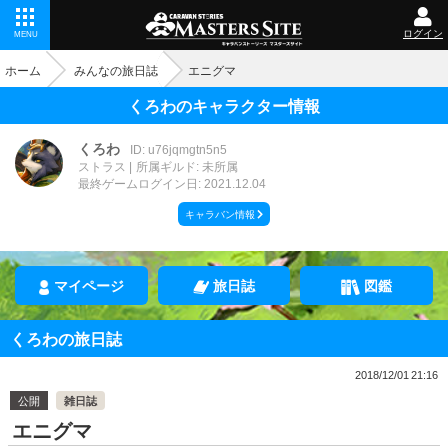
ログイン
MENU
ホーム
みんなの旅日誌
エニグマ
くろわのキャラクター情報
くろわ
ID: u76jqmgtn5n5
ストラス
所属ギルド: 未所属
最終ゲームログイン日: 2021.12.04
キャラバン情報
マイページ
旅日誌
図鑑
くろわの旅日誌
2018/12/01 21:16
公開
雑日誌
エニグマ