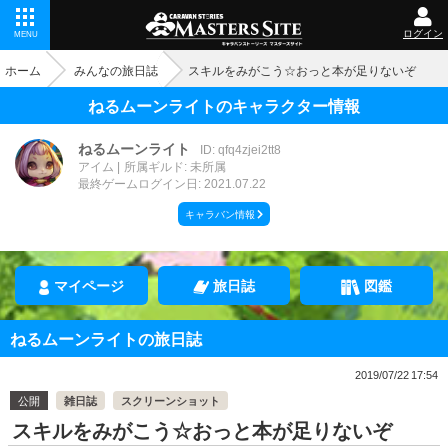
ログイン
MENU
ホーム
みんなの旅日誌
スキルをみがこう☆おっと本が足りないぞ
ねるムーンライトのキャラクター情報
ねるムーンライト
ID: qfq4zjei2tt8
アイム
所属ギルド: 未所属
最終ゲームログイン日: 2021.07.22
キャラバン情報
マイページ
旅日誌
図鑑
ねるムーンライトの旅日誌
2019/07/22 17:54
公開
雑日誌
スクリーンショット
スキルをみがこう☆おっと本が足りないぞ