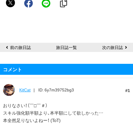
ね
る
ム
ー
ン
ラ
イ
前の旅日誌
旅日誌一覧
次の旅日誌
ト
コメント
KitCat
ID: 6y7m39752bg3
1
おりなさい！（￣□￣＃）
スキル強化額半額より、本半額にして欲しかった…
本全然足りないよねー！ (ToT)