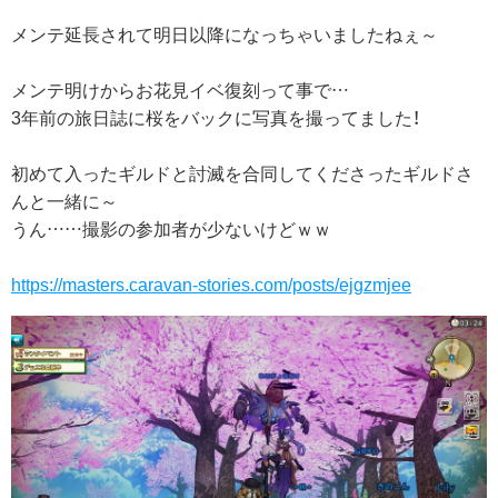
メンテ延長されて明日以降になっちゃいましたねぇ～
メンテ明けからお花見イベ復刻って事で…
3年前の旅日誌に桜をバックに写真を撮ってました！
初めて入ったギルドと討滅を合同してくださったギルドさ
んと一緒に～
うん……撮影の参加者が少ないけどｗｗ
https://masters.caravan-stories.com/posts/ejgzmjee