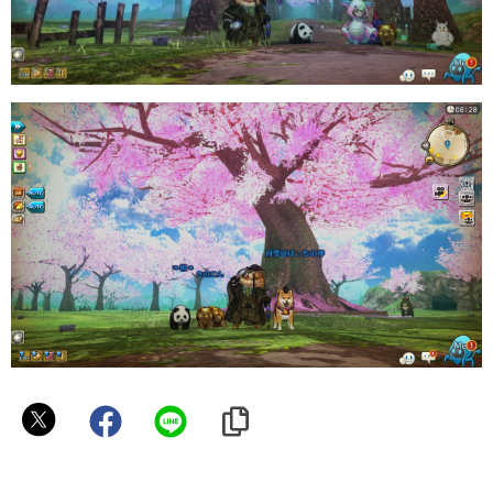
か
め
か