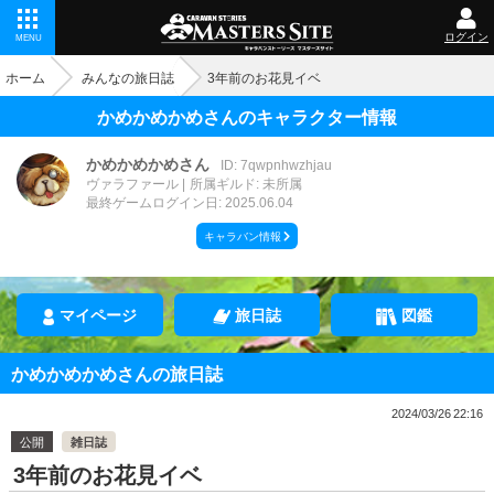
ログイン
MENU
ホーム
みんなの旅日誌
3年前のお花見イベ
かめかめかめさんのキャラクター情報
かめかめかめさん
ID: 7qwpnhwzhjau
ヴァラファール
所属ギルド: 未所属
最終ゲームログイン日: 2025.06.04
キャラバン情報
マイページ
旅日誌
図鑑
かめかめかめさんの旅日誌
2024/03/26 22:16
公開
雑日誌
3年前のお花見イベ