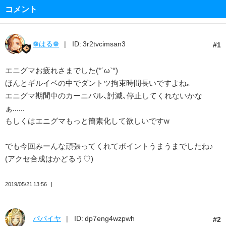
コメント
❁はる❁
ID: 3r2tvcimsan3
1
エニグマお疲れさまでした(*´ω`*)
ほんとギルイベの中でダントツ拘束時間長いですよね。
エニグマ期間中のカーニバル、討滅、停止してくれないかな
ぁ......
もしくはエニグマもっと簡素化して欲しいですw
でも今回みーんな頑張ってくれてポイントうまうまでしたね♪
(アクセ合成はかどるう♡)
2019/05/21 13:56
パパイヤ
ID: dp7eng4wzpwh
2