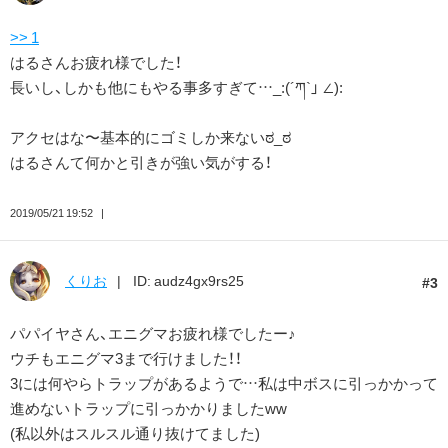
>> 1
はるさんお疲れ様でした！
長いし、しかも他にもやる事多すぎて…_:(´ཀ`」 ∠):
アクセはな〜基本的にゴミしか来ないಠ_ಠ
はるさんて何かと引きが強い気がする！
2019/05/21 19:52
くりお
ID: audz4gx9rs25
3
パパイヤさん、エニグマお疲れ様でしたー♪
ウチもエニグマ3まで行けました！！
3には何やらトラップがあるようで…私は中ボスに引っかかって
進めないトラップに引っかかりましたww
(私以外はスルスル通り抜けてました)