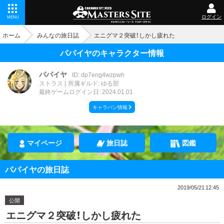
ログイン
MENU
ホーム
みんなの旅日誌
エニグマ２突破！しかし疲れた
パパイヤのキャラクター情報
パパイヤ
ID: dp7eng4wzpwh
ストラス
所属ギルド: ゆる部
最終ゲームログイン日: 2024.01.01
キャラバン情報
マイページ
旅日誌
図鑑
パパイヤの旅日誌
2019/05/21 12:45
公開
エニグマ２突破！しかし疲れた