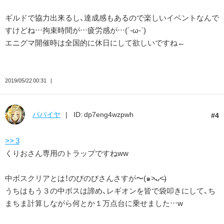
ギルドで協力出来るし、達成感もあるので楽しいイベントなんで
すけどね…拘束時間が…疲労感が…(´-ω-`)
エニグマ開催時は全国的に休日にして欲しいですね←
2019/05/22 00:31
パパイヤ
ID: dp7eng4wzpwh
4
>> 3
くりおさん専用のトラップですねww
中ボスクリアとは！のびのびさんさすが〜(๑˃̵ᴗ˂̵)
うちはもう３の中ボスは諦め、レギオンを皆で袋叩きにして、ち
まちま計算しながら何とか１万点台に乗せました…w