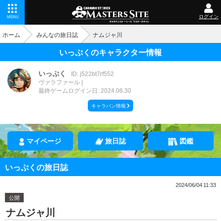
ログイン
MENU
ホーム
みんなの旅日誌
ナムジャ川
いっぷくのキャラクター情報
いっぷく
ID: j522bt7rf552
ヴァラファール
最終ゲームログイン日: 2024.06.30
キャラバン情報
マイページ
旅日誌
図鑑
いっぷくの旅日誌
2024/06/04 11:33
公開
ナムジャ川