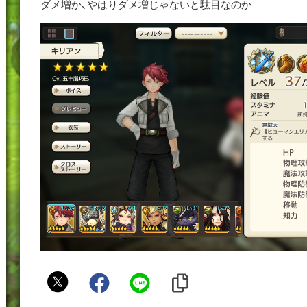
ダメ増か、やはりダメ増じゃないと駄目なのか
赤
毛