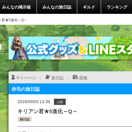
みんなの掲示板
みんなの旅日誌
ギルド
ランキング
ン君★5進化～Q～
マイページ
旅日誌
図鑑
赤毛の旅日誌
2018/09/03 13:36
公開
キリアン君★5進化～Q～
雑日誌