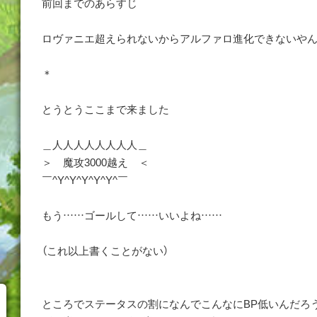
前回までのあらすじ
ロヴァニエ超えられないからアルファロ進化できないやんけ
＊
とうとうここまで来ました
＿人人人人人人人人＿
＞ 魔攻3000越え ＜
￣^Y^Y^Y^Y^Y^￣
もう……ゴールして……いいよね……
（これ以上書くことがない）
ところでステータスの割になんでこんなにBP低いんだろ