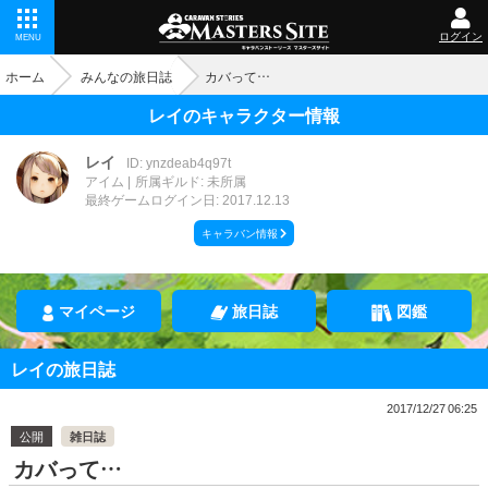
ログイン
MENU
ホーム
みんなの旅日誌
カバって…
レイのキャラクター情報
レイ
ID: ynzdeab4q97t
アイム
所属ギルド: 未所属
最終ゲームログイン日: 2017.12.13
キャラバン情報
マイページ
旅日誌
図鑑
レイの旅日誌
2017/12/27 06:25
公開
雑日誌
カバって…