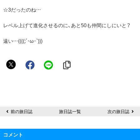
☆3だったのね…
レベル上げて進化させるのに、あと50も仲間にしにいと？
遠い…((((;´･ω･`)))
レ
イ
前の旅日誌
旅日誌一覧
次の旅日誌
コメント