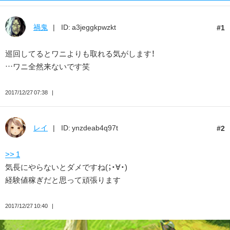
禍鬼
ID: a3jeggkpwzkt
1
巡回してるとワニよりも取れる気がします！
…ワニ全然来ないです笑
2017/12/27 07:38
レイ
ID: ynzdeab4q97t
2
>> 1
気長にやらないとダメですね(；・∀・)
経験値稼ぎだと思って頑張ります
2017/12/27 10:40