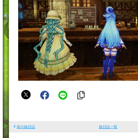
へ
る
ん
前の旅日誌
旅日誌一覧