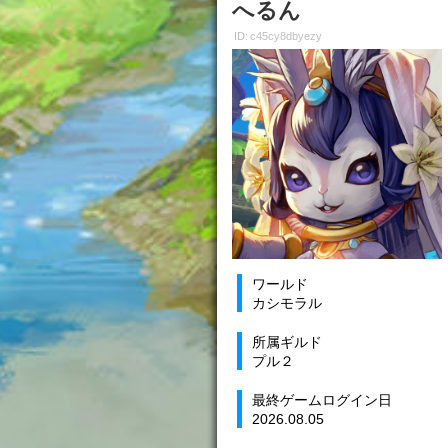
へるん
ID: c45cy8dbyezy
ワールド
カシモラル
所属ギルド
プル２
最終ゲームログイン日
2026.08.05