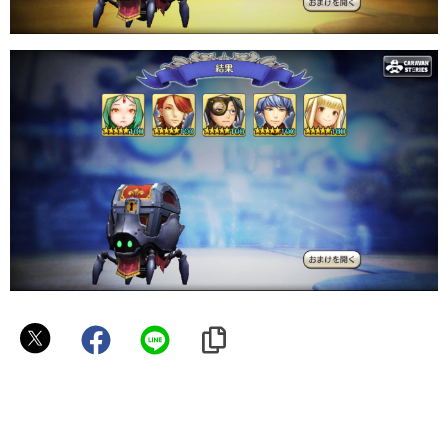
お
米
う
ま
い