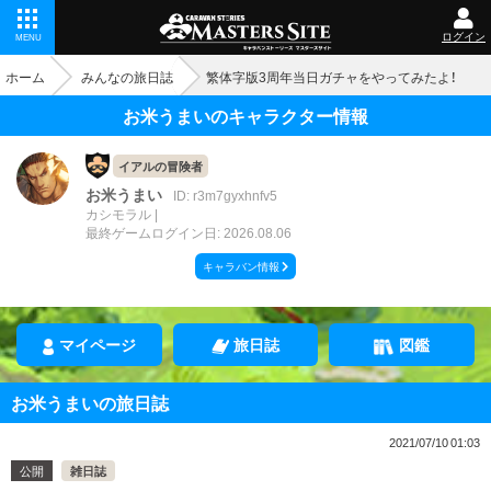
ログイン
MENU
ホーム
みんなの旅日誌
繁体字版3周年当日ガチャをやってみたよ！
お米うまいのキャラクター情報
イアルの冒険者
お米うまい
ID: r3m7gyxhnfv5
カシモラル
最終ゲームログイン日: 2026.08.06
キャラバン情報
マイページ
旅日誌
図鑑
お米うまいの旅日誌
2021/07/10 01:03
公開
雑日誌