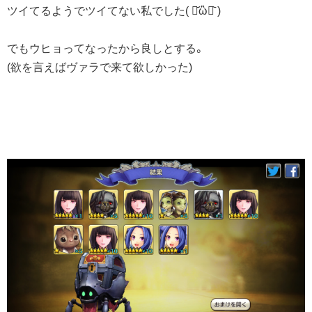
ツイてるようでツイてない私でした( ･᷄ὢ･᷅ )
でもウヒョってなったから良しとする。
(欲を言えばヴァラで来て欲しかった)