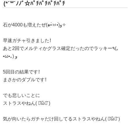
(*´꒳`ﾉﾉﾞ☆ﾊﾟﾁﾊﾟﾁﾊﾟﾁﾊﾟﾁ
石が4000も増えたぜ(๑•̀ㅂ•́)و✧
早速ガチャ引きました！
あと2回でメルティかグラス確定だったのでラッキー٩(｡
•ω•｡) و
5回目の結果です！
まさかのダブルです！
でも悲しいことに
ストラスやねん( ･᷄ὢ･᷅ )
気が向いたらガチャだけ回してるストラスやねん( ･᷄ὢ･᷅ )