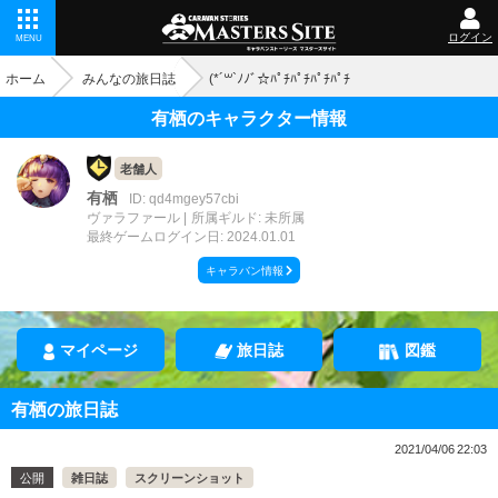
ログイン
MENU
ホーム
みんなの旅日誌
(*´꒳`ﾉﾉﾞ☆ﾊﾟﾁﾊﾟﾁﾊﾟﾁﾊﾟﾁ
有栖のキャラクター情報
老舗人
有栖
ID: qd4mgey57cbi
ヴァラファール
所属ギルド: 未所属
最終ゲームログイン日: 2024.01.01
キャラバン情報
マイページ
旅日誌
図鑑
有栖の旅日誌
2021/04/06 22:03
公開
雑日誌
スクリーンショット