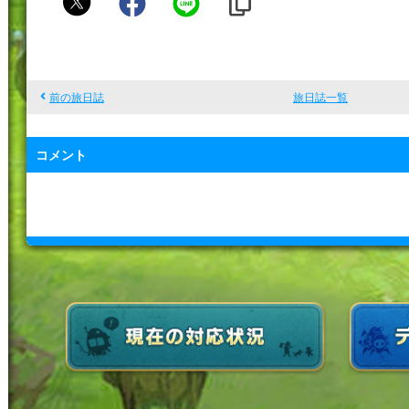
す
と
ら
ー
前の旅日誌
旅日誌一覧
な
じ
コメント
お