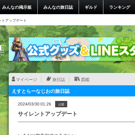
みんなの掲示板
みんなの旅日誌
ギルド
ランキング
ントアップデート
マイページ
旅日誌
図鑑
えすとらーなじおの旅日誌
2024/03/30 01:26
公開
サイレントアップデート