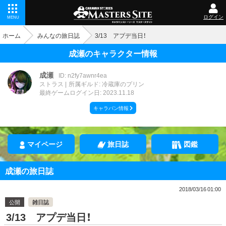
ログイン
MENU
ホーム
みんなの旅日誌
3/13 アプデ当日！
成瀬のキャラクター情報
成瀬
ID: n2fy7awnr4ea
ストラス
所属ギルド: 冷蔵庫のプリン
最終ゲームログイン日: 2023.11.18
キャラバン情報
マイページ
旅日誌
図鑑
成瀬の旅日誌
2018/03/16 01:00
公開
雑日誌
3/13 アプデ当日！