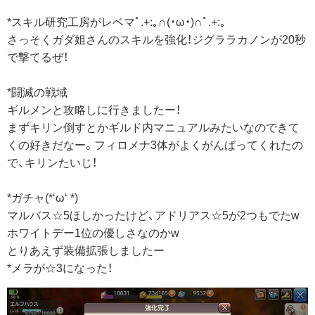
*スキル研究工房がレベマﾟ.+:｡∩(・ω・)∩ﾟ.+:｡
さっそくガダ姐さんのスキルを強化！ジグララカノンが20秒
で撃てるぜ！
*闘滅の戦域
ギルメンと攻略しに行きましたー！
まずキリン倒すとかギルド内マニュアルみたいなのできて
くの好きだなー。フィロメナ3体がよくがんばってくれたの
で、キリンたいじ！
*ガチャ(*‘ω‘ *)
マルバス☆5ほしかったけど、アドリアス☆5が2つもでたw
ホワイトデー1位の優しさなのかw
とりあえず装備拡張しましたー
*メラが☆3になった！