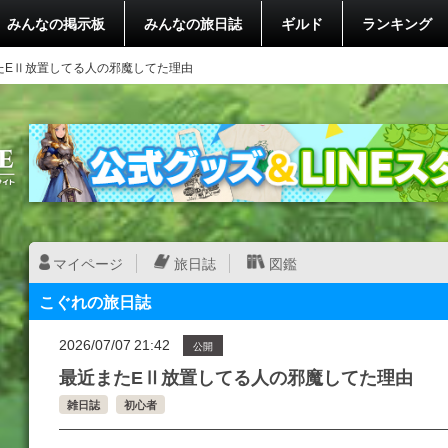
みんなの掲示板
みんなの旅日誌
ギルド
ランキング
たEⅡ放置してる人の邪魔してた理由
マイページ
旅日誌
図鑑
こぐれの旅日誌
2026/07/07 21:42
公開
最近またEⅡ放置してる人の邪魔してた理由
雑日誌
初心者