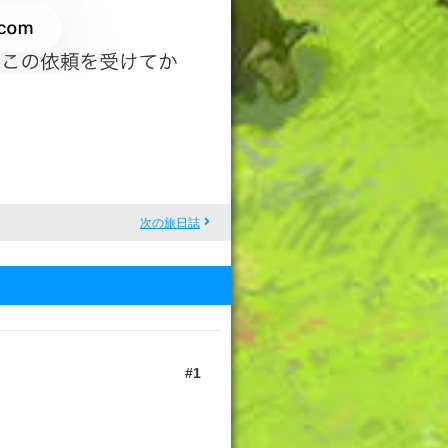
次の旅日誌
1