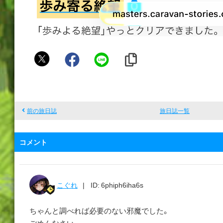
こ
ぐ
れ
前の旅日誌
旅日誌一覧
コメント
こぐれ
ID: 6phiph6iha6s
ちゃんと調べれば必要のない邪魔でした。