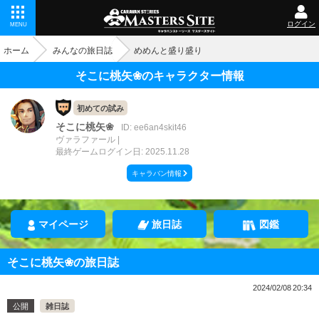
ログイン
MENU
ホーム
みんなの旅日誌
めめんと盛り盛り
そこに桃矢❀のキャラクター情報
初めての試み
そこに桃矢❀
ID: ee6an4skit46
ヴァラファール
最終ゲームログイン日: 2025.11.28
キャラバン情報
マイページ
旅日誌
図鑑
そこに桃矢❀の旅日誌
2024/02/08 20:34
公開
雑日誌