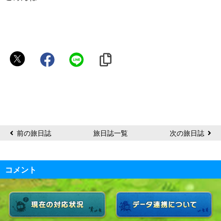
そ
こ
に
桃
矢
❀
前の旅日誌
旅日誌一覧
次の旅日誌
コメント