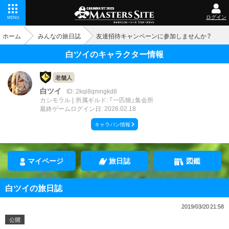
ログイン
MENU
ホーム
みんなの旅日誌
友達招待キャンペーンに参加しませんか？
白ツイのキャラクター情報
老舗人
白ツイ
ID: 2kqi8qmngkd8
カシモラル
所属ギルド: 「一匹狼」集会所
最終ゲームログイン日: 2026.02.18
キャラバン情報
マイページ
旅日誌
図鑑
白ツイの旅日誌
2019/03/20 21:58
公開