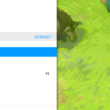
次の旅日誌
1