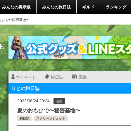
みんなの掲示板
みんなの旅日誌
ギルド
ランキング
もひで〜秘密基地〜
マイページ
旅日誌
図鑑
りとの旅日誌
2023/08/24 20:24
公開
夏のおもひで〜秘密基地〜
雑日誌
スクリーンショット