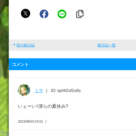
り
と
前の旅日誌
旅日誌一覧
コメント
ミサ
ID: iqrf42vf2v8s
いぇーい！僕らの夏休み?
2023/08/24 23:51