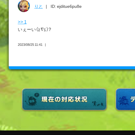
りと
ID: ejditue6pu8e
>> 1
いぇーい（≧∇≦）?
2023/08/25 11:41