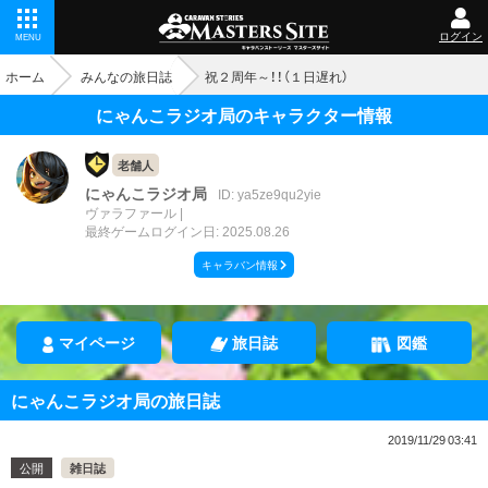
ログイン
MENU
ホーム
みんなの旅日誌
祝２周年～！！（１日遅れ）
にゃんこラジオ局のキャラクター情報
老舗人
にゃんこラジオ局
ID: ya5ze9qu2yie
ヴァラファール
最終ゲームログイン日: 2025.08.26
キャラバン情報
マイページ
旅日誌
図鑑
にゃんこラジオ局の旅日誌
2019/11/29 03:41
公開
雑日誌