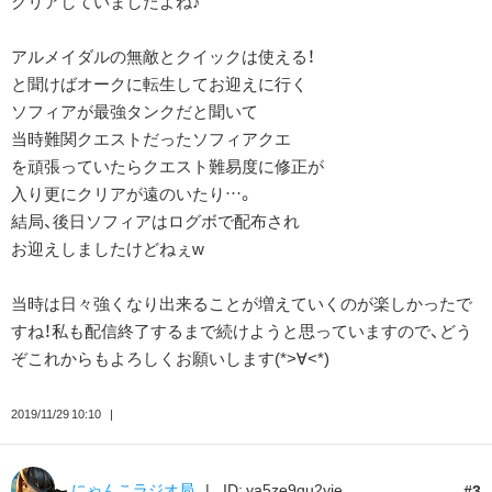
クリアしていましたよね♪
アルメイダルの無敵とクイックは使える！
と聞けばオークに転生してお迎えに行く
ソフィアが最強タンクだと聞いて
当時難関クエストだったソフィアクエ
を頑張っていたらクエスト難易度に修正が
入り更にクリアが遠のいたり…。
結局、後日ソフィアはログボで配布され
お迎えしましたけどねぇw
当時は日々強くなり出来ることが増えていくのが楽しかったで
すね！私も配信終了するまで続けようと思っていますので、どう
ぞこれからもよろしくお願いします(*>∀︎<*)ゞ
2019/11/29 10:10
にゃんこラジオ局
ID: ya5ze9qu2yie
3