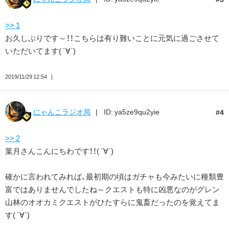
>> 1
お久しぶりです～！！こちらは有り難いことに元気に過ごさせて
いただいてます( ´∀`)
2019/11/29 12:54
にゃんこラジオ局
ID: ya5ze9qu2yie
4
>> 2
葉月さんこんにちわです！！( ´∀`)
確かに言われてみれば、最初期の頃はガチャも今みたいに種類豊
富ではありませんでしたね～クエストも特に凶悪なのがグレン
山林のオオカミクエストがひたすらに鬼畜だったのを覚えてま
す( ´∀`)