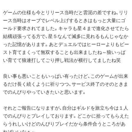
ゲームの仕様も今とリリース当時だと雲泥の差ですね、リリ
ース当時はオーブでレベル上げするときはもっと大量にゴ
ールド要求されてました。キャラも星４まで進化させてたら
結構頑張ってる方で、星５なんて滅多に見れるもんじゃなか
った記憶があります。あとデュエルではヒーローよりもビー
スト育てまくって無双することも出来ましたね～狼いっぱ
い育てて狼連打してごり押し戦法が横行してましたね笑
良い事も悪いこともいっぱい有ったけど、このゲームが出来
るだけ長く続くように祈りつつ、サービス終了のそのときま
でのんびりやっていきたいと思います。
それとご報告になりますが、自分はギルドを旅立ち今は１人
でのんびりとプレイしております。どこかに拾ってもらえた
らうれしいけどのんびりプレイだから条件合うところがあ
ればいいなぁ～