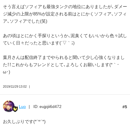
そう言えばソフィアも最強タンクの地位にありましたが、ダメー
ジ減少の上限が85%が設定される前はとにかくソフィア、ソフィ
ア、ソフィアでした(笑)
あの頃はとにかく手探りというか、泥臭くてもいいから色々試し
ていく日々だったと思います(´▽｀；)ゞ
葉月さんは配信終了までやられると聞いて少し心強くなりまし
た！！これからもフレンドとして、よろしくお願いします(*｀･
ω･)ゞ
2019/11/29 13:02
Luo
ID: eujpjii6d472
5
お久しぶりです(*´꒳`*)