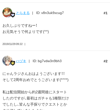
とらまる
ID: v8n3uk9xcug7
1
お久しぶりですねー！
お元気そうで何よりです(^^)
2019/11/29 09:22
ハヅキ
ID: bg7vdw3n9bh3
2
にゃんラジさんおはようございます！！
そして2周年おめでとうございます(*^^*)
私は配信開始から約2週間後にスタート
したのですが、最初はガチャも1種類だけ
でしたし、皆んな手探りでクエストとか