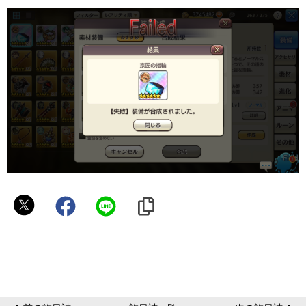
ゆ
っ
き
ー