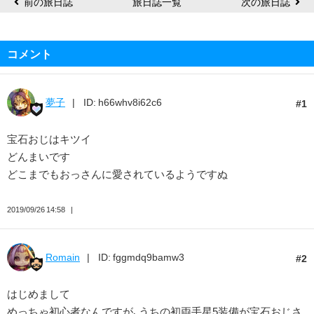
前の旅日誌
旅日誌一覧
次の旅日誌
コメント
夢子
ID: h66whv8i62c6
1
宝石おじはキツイ
どんまいです
どこまでもおっさんに愛されているようですぬ
2019/09/26 14:58
Romain
ID: fggmdq9bamw3
2
はじめまして
めっちゃ初心者なんですが、うちの初両手星5装備が宝石おじさ