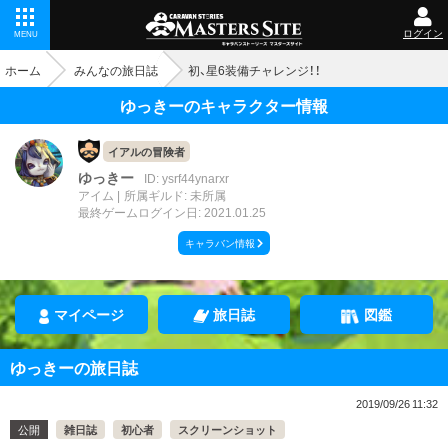
ログイン
MENU
ホーム
みんなの旅日誌
初、星6装備チャレンジ！！
ゆっきーのキャラクター情報
イアルの冒険者
ゆっきー
ID: ysrf44ynarxr
アイム
所属ギルド: 未所属
最終ゲームログイン日: 2021.01.25
キャラバン情報
マイページ
旅日誌
図鑑
ゆっきーの旅日誌
2019/09/26 11:32
公開
雑日誌
初心者
スクリーンショット