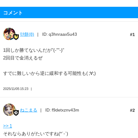
コメント
ﾓﾁ餅(8)
ID: q3hnraax5u43
1
1回しか勝てないんだが"(-""-)"
2回目で金消えるぜ
すでに難しいから逆に緩和する可能性も( ;∀;)
2025/11/05 15:23
ねこまる
ID: f9detxznv43m
2
>> 1
それならありがたいですね(*´-`)