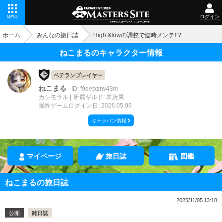
ログイン
MENU
ホーム
みんなの旅日誌
High &lowの調整で臨時メンテ！？
ねこまるのキャラクター情報
ベテランプレイヤー
ねこまる
ID: f9detxznv43m
カシモラル
所属ギルド: 未所属
最終ゲームログイン日: 2026.05.09
キャラバン情報
マイページ
旅日誌
図鑑
ねこまるの旅日誌
2025/11/05 13:18
公開
雑日誌