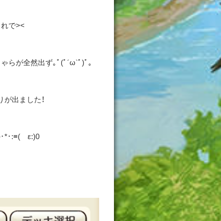
れで><
全然出ず｡ﾟ(ﾟ´ω`ﾟ)ﾟ｡
りが出ました！
≡( ε:)0