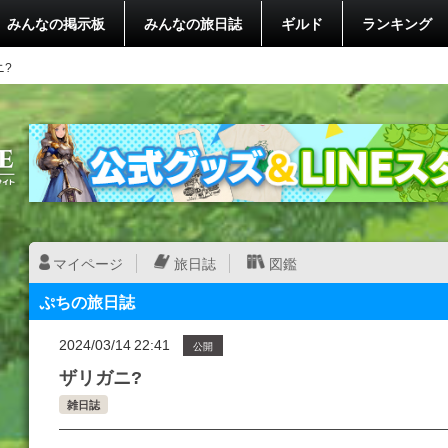
みんなの掲示板
みんなの旅日誌
ギルド
ランキング
ニ?
マイページ
旅日誌
図鑑
ぷちの旅日誌
2024/03/14 22:41
公開
ザリガニ?
雑日誌