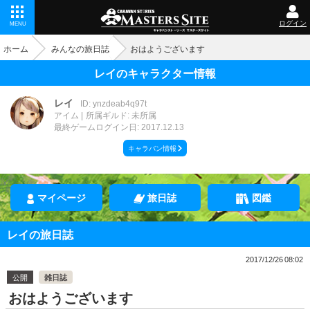
ログイン
MENU
ホーム
みんなの旅日誌
おはようございます
レイのキャラクター情報
レイ
ID: ynzdeab4q97t
アイム
所属ギルド: 未所属
最終ゲームログイン日: 2017.12.13
キャラバン情報
マイページ
旅日誌
図鑑
レイの旅日誌
2017/12/26 08:02
公開
雑日誌
おはようございます