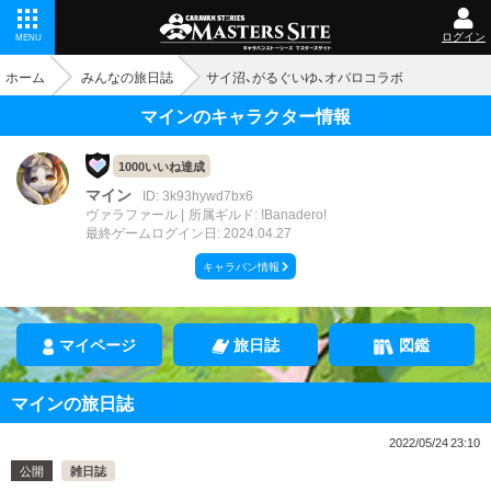
ログイン
MENU
ホーム
みんなの旅日誌
サイ沼、がるぐいゆ、オバロコラボ
マインのキャラクター情報
1000いいね達成
マイン
ID: 3k93hywd7bx6
ヴァラファール
所属ギルド: !Banadero!
最終ゲームログイン日: 2024.04.27
キャラバン情報
マイページ
旅日誌
図鑑
マインの旅日誌
2022/05/24 23:10
公開
雑日誌