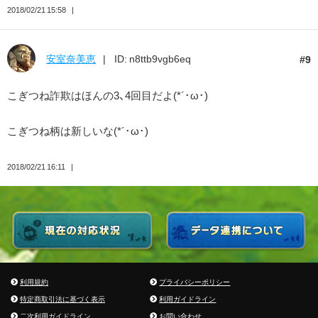
2018/02/21 15:58
安室奈美恵
ID: n8ttb9vgb6eq
9
こぎつね詐欺はほんの3、4回目だよ(*´･ω･)
こぎつね柄は新しいな(*´･ω･)
2018/02/21 16:11
利用規約
プライバシーポリシー
特定商取引法に基づく表示
利用ガイドライン
二次利用ガイドライン
お問い合わせ