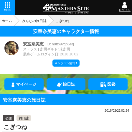
ログイン
MENU
ホーム
みんなの旅日誌
こぎつね
安室奈美恵のキャラクター情報
安室奈美恵
ID: n8ttb9vgb6eq
ストラス
所属ギルド: 未所属
最終ゲームログイン日: 2018.10.02
キャラバン情報
マイページ
旅日誌
図鑑
安室奈美恵の旅日誌
2018/02/21 02:24
公開
雑日誌
こぎつね