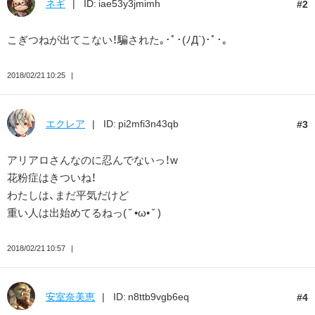
ネギ
ID: iae53y3jmimh
2
こぎつねが出てこない！騙された｡･ﾟ･(ﾉД`)･ﾟ･｡
2018/02/21 10:25
エクレア
ID: pi2mfi3n43qb
3
アリアロさんなのに忍んでないっ！w
花粉症はきついね！
わたしは、まだ平気だけど
重い人は出始めてるねっ( ˘ •ω• ˘ )
2018/02/21 10:57
安室奈美恵
ID: n8ttb9vgb6eq
4