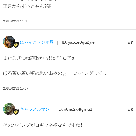
正月からずっとやん?笑
2018/02/21 14:08
にゃんこラジオ局
ID: ya5ze9qu2yie
7
またこぎつね詐欺かっ！！o(*｀ω´*)o
ほろ苦い若い頃の思い出やのぉー...ハイレグって...
2018/02/21 15:07
キャラメルマン
ID: n6ns2x4tgmu2
8
そのハイレグがコギツネ柄なんですね！