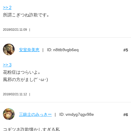
>> 2
所謂こぎつね詐欺です。
2018/02/21 11:09
安室奈美恵
ID: n8ttb9vgb6eq
5
>> 3
花粉症はつらいよ。
風邪の方がまし(*´･ω･)
2018/02/21 11:12
三銃士のみっきー
ID: vmdyg7qgv98e
6
コギツネ詐欺懐かしすぎる私