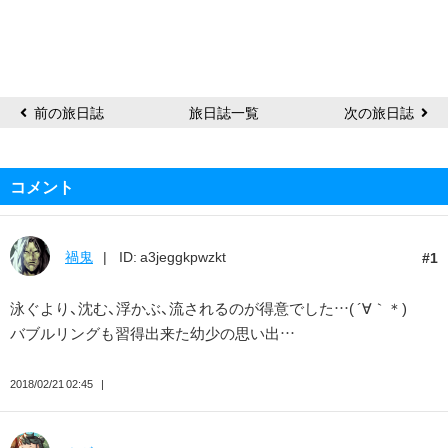
奈
美
恵
前の旅日誌
旅日誌一覧
次の旅日誌
コメント
禍鬼
ID: a3jeggkpwzkt
1
泳ぐより、沈む、浮かぶ、流されるのが得意でした…( ´∀｀＊)
バブルリングも習得出来た幼少の思い出…
2018/02/21 02:45