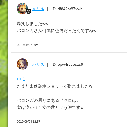
キリル
ID: df842st87xwb
爆笑しましたww
バロンガさん何気に色男だったんですねw
2019/09/07 20:46
ハリス
ID: epw4rccpszs6
>> 1
たまたま修羅場ショットが撮れましたw
バロンガの周りにあるドクロは、
実は泣かせた女の数という噂ですw
2019/09/08 12:57