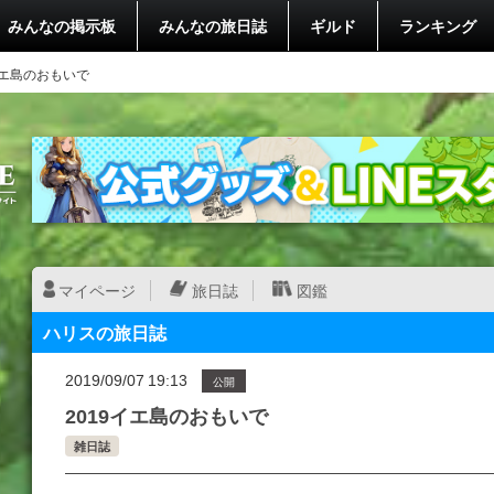
みんなの掲示板
みんなの旅日誌
ギルド
ランキング
イエ島のおもいで
マイページ
旅日誌
図鑑
ハリスの旅日誌
2019/09/07 19:13
公開
2019イエ島のおもいで
雑日誌