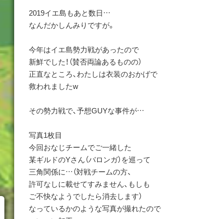
2019イエ島もあと数日…
なんだかしんみりですが。
今年はイエ島勢力戦があったので
新鮮でした！（賛否両論あるものの）
正直なところ、わたしは衣装のおかげで
救われましたw
その勢力戦で、予想GUYな事件が…
写真1枚目
今回おなじチームでご一緒した
某ギルドのYさん（バロンガ）を巡って
三角関係に…（対戦チームの方、
許可なしに載せてすみません、もしも
ご不快なようでしたら消去します）
なっているかのような写真が撮れたので