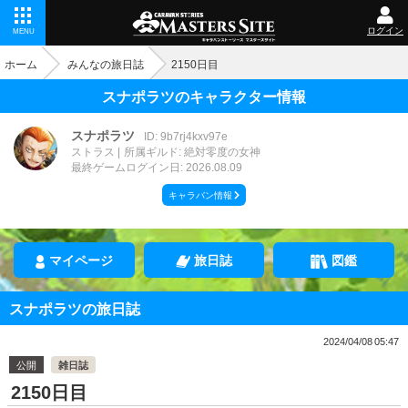
ログイン
MENU
ホーム
みんなの旅日誌
2150日目
スナポラツのキャラクター情報
スナポラツ
ID: 9b7rj4kxv97e
ストラス
所属ギルド: 絶対零度の女神
最終ゲームログイン日: 2026.08.09
キャラバン情報
マイページ
旅日誌
図鑑
スナポラツの旅日誌
2024/04/08 05:47
公開
雑日誌
2150日目