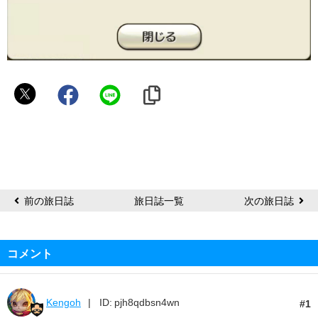
ス
ナ
ポ
ラ
ツ
前の旅日誌
旅日誌一覧
次の旅日誌
コメント
Kengoh
ID: pjh8qdbsn4wn
1