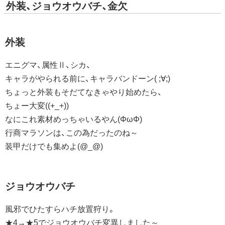
外装、ジョウオウバチ、金欠
外装
エニグマ、属性Ⅱ、シカ、
キャラがやられる前に、キャラバンドーン( ;∀;)
ちょっと外装もそだてなきゃやり始めたら、
ちょー大変((+_+))
なにこれ素材めっちゃいるやん(ΦωΦ)
行商マラソンは、この為だったのね～
装甲だけでも集めよ(@_@)
ジョウオウバチ
風邪でひたすらハチ放置狩り。
★4→★5でジョウオウバチ変異しました～