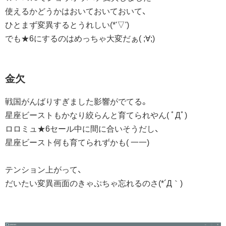
使えるかどうかはおいておいておいて、
ひとまず変異するとうれしい(*'▽')
でも★6にするのはめっちゃ大変だぁ( ;∀;)
金欠
戦国がんばりすぎました影響がでてる。
星座ビーストもかなり絞らんと育てられやん( ﾟДﾟ)
ロロミュ★6セール中に間に合いそうだし、
星座ビースト何も育てられずかも( 一一)
テンション上がって、
だいたい変異画面のきゃぷちゃ忘れるのさ(*´Д｀)