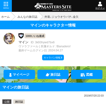
ログイン
MENU
ホーム
みんなの旅日誌
外装、ジョウオウバチ、金欠
マインのキャラクター情報
1000いいね達成
マイン
ID: 3k93hywd7bx6
ヴァラファール
所属ギルド: !Banadero!
最終ゲームログイン日: 2024.04.27
キャラバン情報
マイページ
旅日誌
図鑑
マインの旅日誌
2019/07/20 22:03
公開
雑日誌