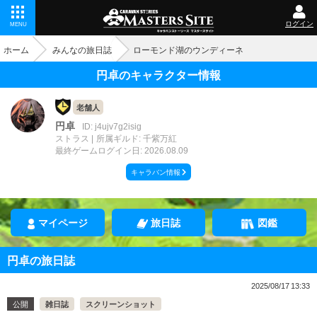
ログイン
MENU
ホーム
みんなの旅日誌
ローモンド湖のウンディーネ
円卓のキャラクター情報
老舗人
円卓
ID: j4ujv7g2isig
ストラス
所属ギルド: 千紫万紅
最終ゲームログイン日: 2026.08.09
キャラバン情報
マイページ
旅日誌
図鑑
円卓の旅日誌
2025/08/17 13:33
公開
雑日誌
スクリーンショット