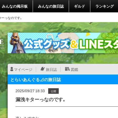
みんなの掲示板
みんなの旅日誌
ギルド
ランキング
ターっなのです｡
マイページ
旅日誌
図鑑
とらいあんぐる⊿の旅日誌
2025/09/27 18:33
公開
漏洩キターっなのです｡