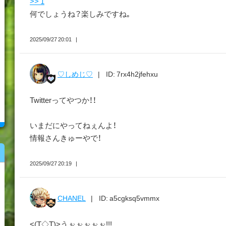
>> 1
何でしょうね？楽しみですね｡
2025/09/27 20:01
♡しめじ♡
ID: 7rx4h2jfehxu
Twitterってやつか！！
いまだにやってねぇんよ！
情報さんきゅーやで！
2025/09/27 20:19
CHANEL
ID: a5cgksq5vmmx
<(T◇T)>うぉぉぉぉぉ!!!