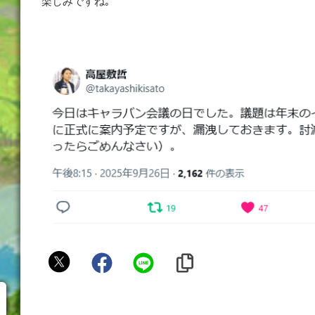
楽しみですね｡
と
ら
い
あ