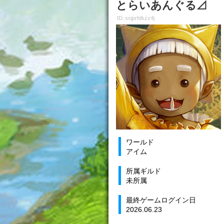
とらいあんぐる⊿
ID: ssjprfdkzz4j
ワールド
アイム
所属ギルド
未所属
最終ゲームログイン日
2026.06.23