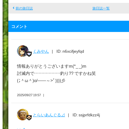
ん
前の旅日誌
旅日誌一覧
ぐ
る
コメント
⊿
くみやん
ID: n6xcifjeyfqd
情報ありがとうございますm(*_ _)m
討滅内で………………釣り?? ですかね笑
(；＾ω＾)o/――～>ﾟ))))彡
2025/09/27 19:57
とらいあんぐる⊿
ID: ssjprfdkzz4j