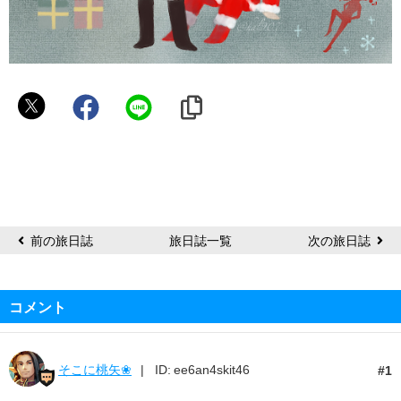
晴
前の旅日誌
旅日誌一覧
次の旅日誌
コメント
そこに桃矢❀
ID: ee6an4skit46
1