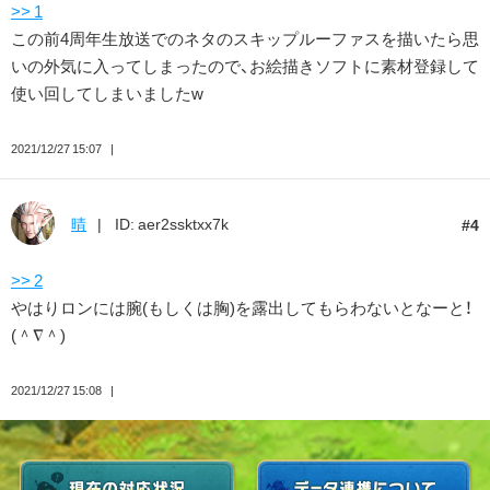
>> 1
この前4周年生放送でのネタのスキップルーファスを描いたら思
いの外気に入ってしまったので、お絵描きソフトに素材登録して
使い回してしまいましたw
2021/12/27 15:07
晴
ID: aer2ssktxx7k
4
>> 2
やはりロンには腕(もしくは胸)を露出してもらわないとなーと！
(＾∇＾)
2021/12/27 15:08