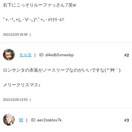
右下にこっそりルーファっさん？笑w
ﾟ+.･*｡+(｡･∀･｡)*.ﾟ+｡･ﾒﾘｸﾘｰﾑ♡
2021/12/25 18:59
モル汰
ID: d4edb5xnwxbp
2
ロンサンタの衣装がノースリーブなのがいいですな( *´艸｀)
メリークリスマス♪
2021/12/26 13:53
晴
ID: aer2ssktxx7k
3