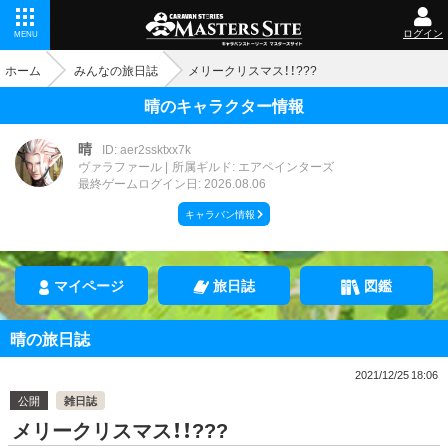
ログイン
MENU
ホーム
みんなの旅日誌
メリークリスマス！！???
晴のキャラクター情報
晴
ID: aer2ssktxx7k
ヴァラファール
所属ギルド: エアペインターズ
最終ゲームログイン日: 2026.08.06
キャラバン情報
マイページ
旅日誌
図鑑
晴の旅日誌
2021/12/25 18:06
公開
雑日誌
メリークリスマス！！???