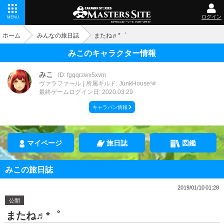
ログイン
MENU
ホーム
みんなの旅日誌
またね♬*゜
みこのキャラクター情報
みこ
ID: fgqqrzwx5xvm
ヴァラファール
所属ギルド: JunkHouse༄
最終ゲームログイン日: 2020.03.29
キャラバン情報
マイページ
旅日誌
図鑑
みこの旅日誌
2019/01/10 01:28
公開
またね♬*゜