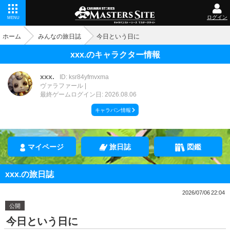
ログイン
MENU
ホーム
みんなの旅日誌
今日という日に
xxx.のキャラクター情報
xxx.
ID: ksr84yfmvxma
ヴァラファール
最終ゲームログイン日: 2026.08.06
キャラバン情報
マイページ
旅日誌
図鑑
xxx.の旅日誌
2026/07/06 22:04
公開
今日という日に