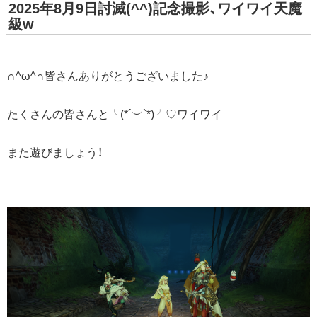
2025年8月9日討滅(^^)記念撮影、ワイワイ天魔
級w
∩^ω^∩皆さんありがとうございました♪
たくさんの皆さんと╰(*´︶`*)╯♡ワイワイ
また遊びましょう！