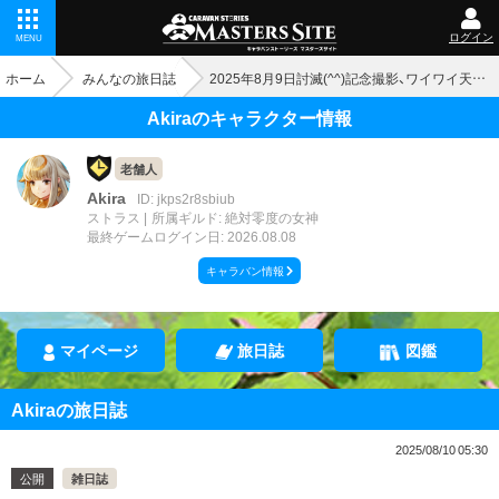
ログイン
MENU
ホーム
みんなの旅日誌
2025年8月9日討滅(^^)記念撮影、ワイワイ天魔級w
Akiraのキャラクター情報
老舗人
Akira
ID: jkps2r8sbiub
ストラス
所属ギルド: 絶対零度の女神
最終ゲームログイン日: 2026.08.08
キャラバン情報
マイページ
旅日誌
図鑑
Akiraの旅日誌
2025/08/10 05:30
公開
雑日誌