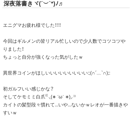
深夜落書きヾ(´︶`*)ﾉ♬
エニグマお疲れ様でした！！！
今回はギルメンの皆リアル忙しいので少人数でコツコツや
りました！
ちょっと自分が強くなった気がしたｗ
異世界コインがほしいいいいいいいいい:;(∩´﹏`∩);:
初ガルフいい感じかな？
そしてケモミミ白爪⁽⁽ ◟(∗ ˊωˋ ∗)◞ ⁾⁾
カイトの髪型段々慣れて...いや...ないかｗレオが一番描きや
すいｗ