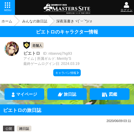
ログイン
MENU
ホーム
みんなの旅日誌
深夜落書きヾ(´︶`*)ﾉ♬
ピエトロのキャラクター情報
老舗人
ピエトロ
ID: ntswvvq7hg93
アイム
所属ギルド: Merrily’S
最終ゲームログイン日: 2024.03.19
キャラバン情報
マイページ
旅日誌
図鑑
ピエトロの旅日誌
2020/06/09 03:11
公開
雑日誌