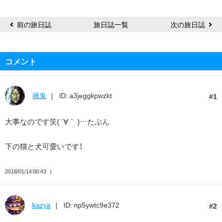
前の旅日誌
旅日誌一覧
次の旅日誌
コメント
禍鬼
ID: a3jeggkpwzkt
1
大事なのです笑( ´∀｀ )…たぶん
下の猫と犬可愛いです！
2018/01/14 00:43
kazya
ID: np5ywtc9e372
2