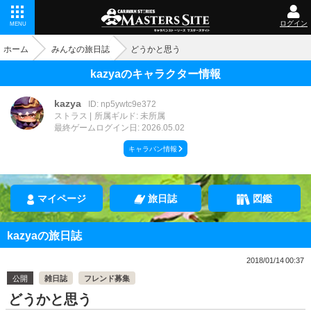
ログイン
MENU
ホーム
みんなの旅日誌
どうかと思う
kazyaのキャラクター情報
kazya
ID: np5ywtc9e372
ストラス
所属ギルド: 未所属
最終ゲームログイン日: 2026.05.02
キャラバン情報
マイページ
旅日誌
図鑑
kazyaの旅日誌
2018/01/14 00:37
公開
雑日誌
フレンド募集
どうかと思う