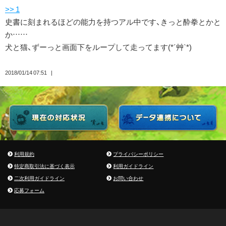
>> 1
史書に刻まれるほどの能力を持つアル中です、きっと酔拳とかと
か……
犬と猫、ずーっと画面下をループして走ってます(*´艸`*)
2018/01/14 07:51
利用規約
プライバシーポリシー
特定商取引法に基づく表示
利用ガイドライン
二次利用ガイドライン
お問い合わせ
応募フォーム