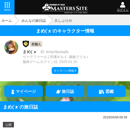
ログイン
MENU
ホーム
みんなの旅日誌
久しぶりの
まめ(˙ᴥ˙のキャラクター情報
老舗人
まめ(˙ᴥ˙
ID: 4n4p3fpseq6k
ヴァラファール
所属ギルド: 鐵板グリル♪
最終ゲームログイン日: 2025.01.10
キャラバン情報
マイページ
旅日誌
図鑑
まめ(˙ᴥ˙の旅日誌
2019/04/06 08:39
公開