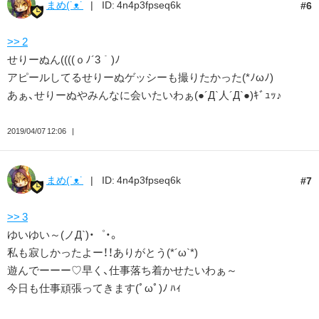
まめ(˙ᴥ˙
ID: 4n4p3fpseq6k
6
>> 2
せりーぬん((((ｏﾉ´3｀)ﾉ
アピールしてるせりーぬゲッシーも撮りたかった(*ﾉωﾉ)
あぁ、せりーぬやみんなに会いたいわぁ(●´Д`人´Д`●)ｷﾞｭｯ♪
2019/04/07 12:06
まめ(˙ᴥ˙
ID: 4n4p3fpseq6k
7
>> 3
ゆいゆい～(ノД`)・゜・。
私も寂しかったよー！！ありがとう(*´ω`*)
遊んでーーー♡早く、仕事落ち着かせたいわぁ～
今日も仕事頑張ってきます(ﾟωﾟ)ﾉ ﾊｨ