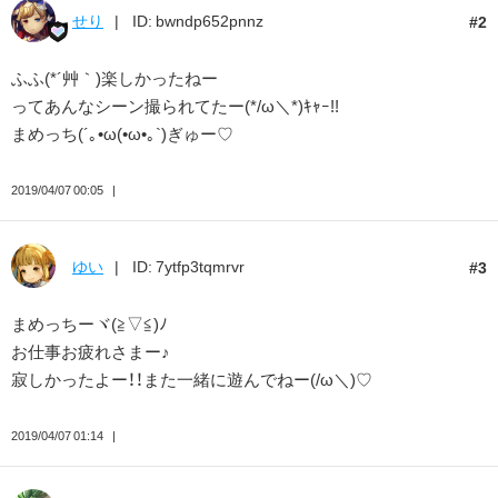
せり
ID: bwndp652pnnz
2
ふふ(*´艸｀)楽しかったねー
ってあんなシーン撮られてたー(*/ω＼*)ｷｬｰ!!
まめっち(´｡•ω(•ω•｡`)ぎゅー♡
2019/04/07 00:05
ゆい
ID: 7ytfp3tqmrvr
3
まめっちーヾ(≧▽≦)ﾉ
お仕事お疲れさまー♪
寂しかったよー！！また一緒に遊んでねー(/ω＼)♡
2019/04/07 01:14