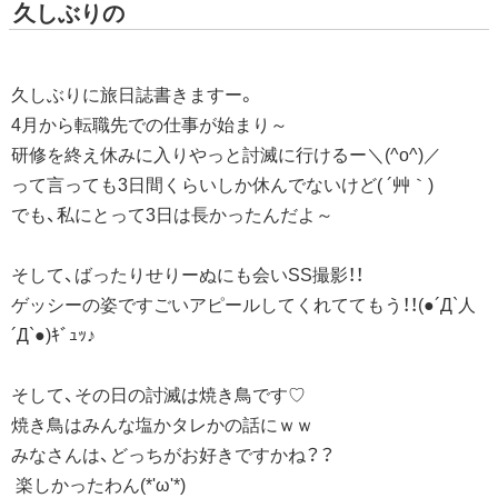
久しぶりの
久しぶりに旅日誌書きますー。
4月から転職先での仕事が始まり～
研修を終え休みに入りやっと討滅に行けるー＼(^o^)／
って言っても3日間くらいしか休んでないけど( ´艸｀)
でも、私にとって3日は長かったんだよ～
そして、ばったりせりーぬにも会いSS撮影！！
ゲッシーの姿ですごいアピールしてくれててもう！！(●´Д`人
´Д`●)ｷﾞｭｯ♪
そして、その日の討滅は焼き鳥です♡
焼き鳥はみんな塩かタレかの話にｗｗ
みなさんは、どっちがお好きですかね？？
楽しかったわん(*'ω'*)