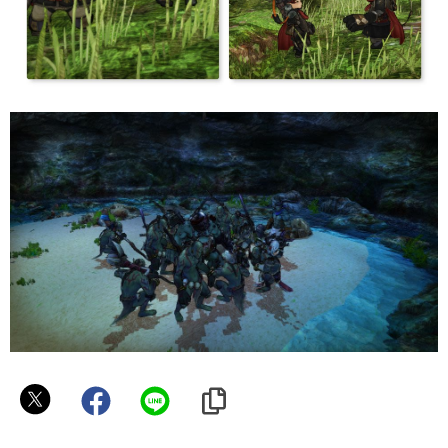
ま
め
(˙ᴥ˙