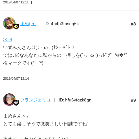
2019/04/07 12:11
まめ(˙ᴥ˙
ID: 4n4p3fpseq6k
8
>> 4
いずみんさん！！(； ･`ω･´)ﾅﾝ…ﾀﾞﾄ!?
では、〄なあなたに私からの一押しを(´っ･ω･)っﾄﾞｿﾞｰ༄✲*ﾟ
桜マークです(*´ｰ`*)
2019/04/07 12:14
フランジェリコ
ID: hfu6yfqzk8gn
9
まめさんへ。
とても楽しそうで微笑ましい日誌ですね！