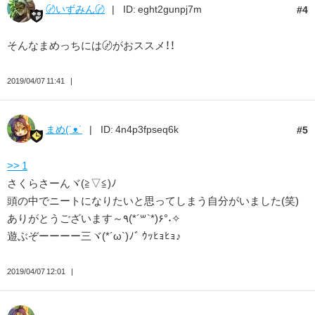
〄いずみん〄
ID: eght2gunpj7m
4
そんなまめっちには〄がおススメ！！
2019/04/07 11:41
まめ(˙ᴥ˙
ID: 4n4p3fpseq6k
5
>> 1
さくらさーんヾ(≧▽≦)ﾉ
頭の中でニートになりたいと思ってしまう自分がいました(笑)
ありがとうございます～٩(*´꒳`*)۶°˖✧
遊ぶぞーーーー三ヾ(*´ω`)ﾉﾞ ｳｯﾋｮﾋｮ♪
2019/04/07 12:01