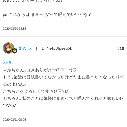
改めて、これからもよろしくね！
ps.これからは"まめっち"って呼んでいいかな？
2020/03/10 18:56
まめ(˙ᴥ˙
ID: 4n4p3fpseq6k
10
>> 9
マルちゃん、コメありがとー(*´▽｀*)♡
もう、最近は日誌書いてなかったけどたまに書きたくなったりす
るのよねん♪
こちらこそよろしくですヾ(≧▽≦)ﾉ
もちろん、私のことは気軽にまめっちと呼んでくれると嬉しい(ﾉ
*>∀<)ﾉ
2020/03/11 08:05