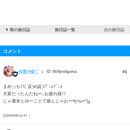
前の旅日誌
旅日誌一覧
次の旅日誌
コメント
桜襲༄✿*.ﾟ
ID: 8b9jmi4jpeka
1
まめっち！！( ´Д`)σ)Д`)ﾌﾟﾆｮﾌﾟﾆｮ
大変だったんだねー、お疲れ様！！
じゃ週末とゆーことで遊んじゃおー٩(>ω<*)و
2019/04/06 12:47