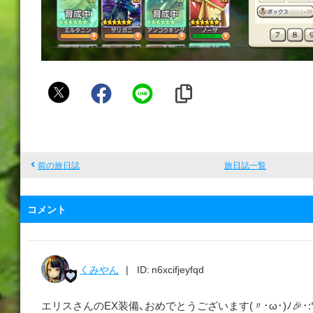
メ
イ
フ
ェ
ア
前の旅日誌
旅日誌一覧
コメント
くみやん
ID: n6xcifjeyfqd
エリスさんのEX装備、おめでとうございます(〃･ω･)ﾉ🎉･:*