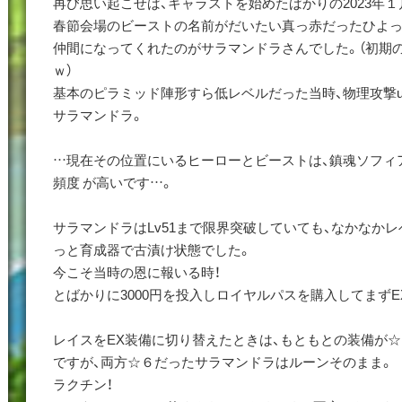
再び思い起こせば、キャラストを始めたばかりの2023年１
春節会場のビーストの名前がだいたい真っ赤だったひよっ
仲間になってくれたのがサラマンドラさんでした。（初期
ｗ）
基本のピラミッド陣形すら低レベルだった当時、物理攻撃
サラマンドラ。
…現在その位置にいるヒーローとビーストは、鎮魂ソフィ
頻度 が高いです…。
サラマンドラはLv51まで限界突破していても、なかなか
っと育成器で古漬け状態でした。
今こそ当時の恩に報いる時！
とばかりに3000円を投入しロイヤルパスを購入してまず
レイスをEX装備に切り替えたときは、もともとの装備が
ですが、両方☆６だったサラマンドラはルーンそのまま。
ラクチン！