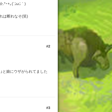
+｡(´；ω；｀)
これは断れなそ(笑)
2
！」と娘にウザがられてました
3