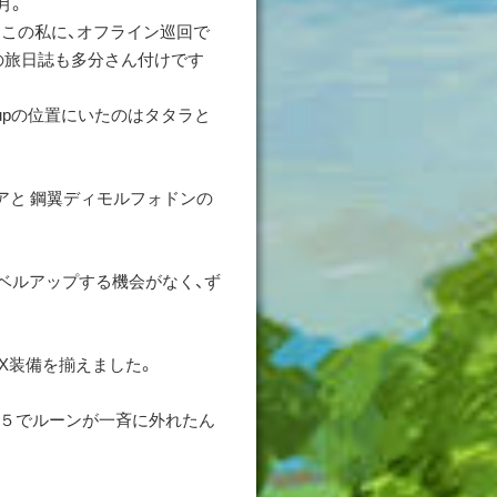
月。
この私に、オフライン巡回で
の旅日誌も多分さん付けです
upの位置にいたのはタタラと
アと 鋼翼ディモルフォドンの
レベルアップする機会がなく、ず
EX装備を揃えました。
☆５でルーンが一斉に外れたん