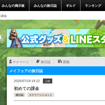
みんなの掲示板
みんなの旅日誌
ギルド
ランキング
の課金
マイページ
旅日誌
図鑑
メイフェアの旅日誌
2025/07/19 19:22
公開
初めての課金
雑日誌
スクリーンショット