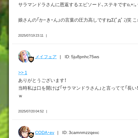
サラマンドラさんに恩返するエピソード、ステキですo,+:｡☆.*・
娘さんの「か・き・ん」の言葉の圧力高しですねΣ(ﾟдﾟ；)笑 
2025/07/19 23:11
メイフェア
ID: 5ju8pnhc75ws
>> 1
ありがとうございます！
当時私は口を開けば「サラマンドラさん」と言ってて「長い
ｗ
2025/07/20 04:52
CODA・ev
ID: 3camnmzzqexc