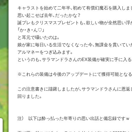
キャラストを始めて二年半、初めて有償幻魔石を購入しま
思い起こせば去年、だったかな？
誕プレもクリスマスプレゼントも、欲しい物が全然思い浮
「か・き・ん♡」
と耳元で囁いたのは。
娘が家に毎日いる生活でなくなった今、無課金を貫いてい
アルマネーをつぎ込みます。
というのも、サラマンドラさんのEX装備が確実に手に入る
※これらの装備は今後のアップデートにて獲得可能となる
この注意書きに躊躇しましたが、サラマンドラさんに恩返
回りました。
注） 以下は酔っ払った年寄りの思い出話と備忘録ですｗ