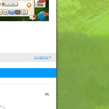
次の旅日誌
1
:･｡