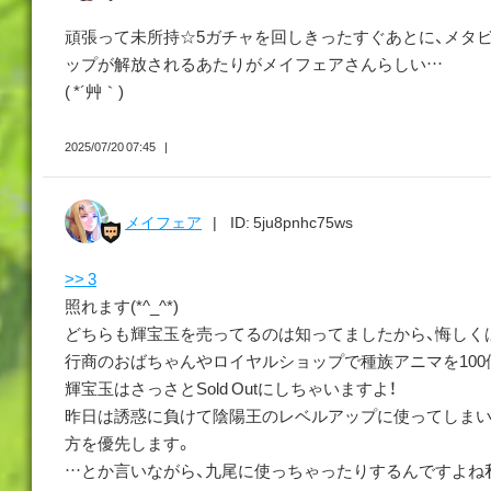
頑張って未所持☆5ガチャを回しきったすぐあとに、メタ
ップが解放されるあたりがメイフェアさんらしい…
( *´艸｀)
2025/07/20 07:45
メイフェア
ID: 5ju8pnhc75ws
>> 3
照れます(*^_^*)
どちらも輝宝玉を売ってるのは知ってましたから、悔しく
行商のおばちゃんやロイヤルショップで種族アニマを100
輝宝玉はさっさとSold Outにしちゃいますよ！
昨日は誘惑に負けて陰陽王のレベルアップに使ってしまい
方を優先します。
…とか言いながら、九尾に使っちゃったりするんですよね