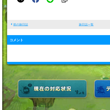
オ
ニ
ス
前の旅日誌
旅日誌一覧
コメント