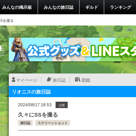
みんなの掲示板
みんなの旅日誌
ギルド
ランキング
SSを撮る
マイページ
旅日誌
図鑑
リオニスの旅日誌
2024/08/17 18:53
公開
久々にSSを撮る
雑日誌
スクリーンショット