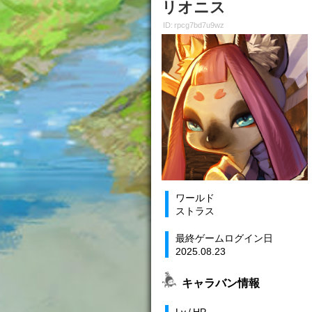
リオニス
ID: rpcg7bd7u9wz
ワールド
ストラス
最終ゲームログイン日
2025.08.23
キャラバン情報
Lv / HP