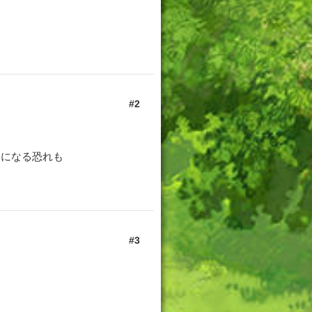
2
らになる恐れも
3