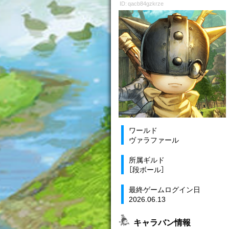
ID: qacb84gzkrze
ワールド
ヴァラファール
所属ギルド
［段ボール］
最終ゲームログイン日
2026.06.13
キャラバン情報