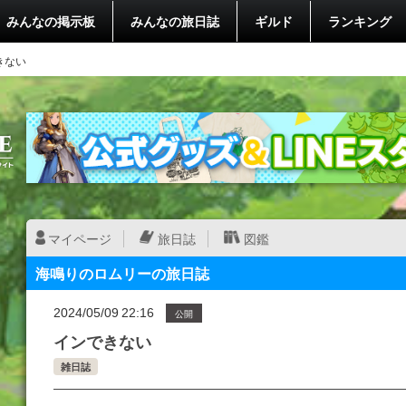
みんなの掲示板
みんなの旅日誌
ギルド
ランキング
きない
マイページ
旅日誌
図鑑
海鳴りのロムリーの旅日誌
2024/05/09 22:16
公開
インできない
雑日誌