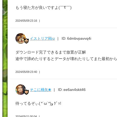
もう寝た方が良いですよ(￣∇￣)
2024/05/09 23:16
イストリア冏rz
ID: 6dmbvpavvq4i
ダウンロード完了できるまで放置が正解
途中で諦めたりするとデータが壊れたりしてまた最初か
2024/05/09 23:40
そこに桃矢❀
ID: ee6an4skit46
待ってるぞぃ( *˙ω˙*)و ｸﾞｯ!
2024/05/11 00:04