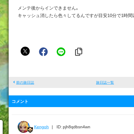
メンテ後からインできません。
キャッシュ消したら色々してるんですが目安10分で1時間
海
鳴
り
の
ロ
前の旅日誌
旅日誌一覧
ム
リ
コメント
ー
Kengoh
ID: pjh8qdbsn4wn