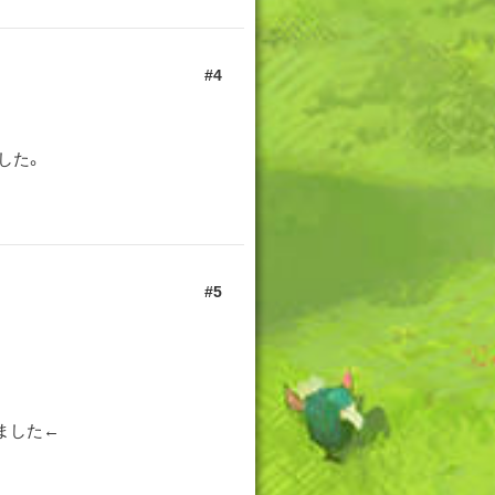
4
した。
5
ました←