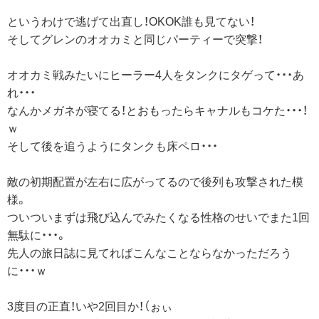
というわけで逃げて出直し！OKOK誰も見てない！
そしてグレンのオオカミと同じパーティーで突撃！
オオカミ戦みたいにヒーラー4人をタンクにタゲって・・・あ
れ・・・
なんかメガネが寝てる！とおもったらキャナルもコケた・・・！
ｗ
そして後を追うようにタンクも床ペロ・・・
敵の初期配置が左右に広がってるので後列も攻撃された模
様。
ついついまずは飛び込んでみたくなる性格のせいでまた1回
無駄に・・・。
先人の旅日誌に見てればこんなことならなかっただろう
に・・・ｗ
3度目の正直！いや2回目か！（ぉぃ