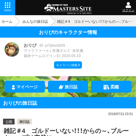
ログイン
MENU
ホーム
みんなの旅日誌
雑記＃4 ゴルドーいない！！！からの～、ブルーキャップは突然に
おりぴのキャラクター情報
おりぴ
ID: yr7ptvv4t35t
ヴァラファール
所属ギルド: 未所属
最終ゲームログイン日: 2020.05.10
キャラバン情報
マイページ
旅日誌
図鑑
おりぴの旅日誌
2018/07/11 23:51
公開
雑日誌
雑記＃4 ゴルドーいない！！！からの～、ブルー