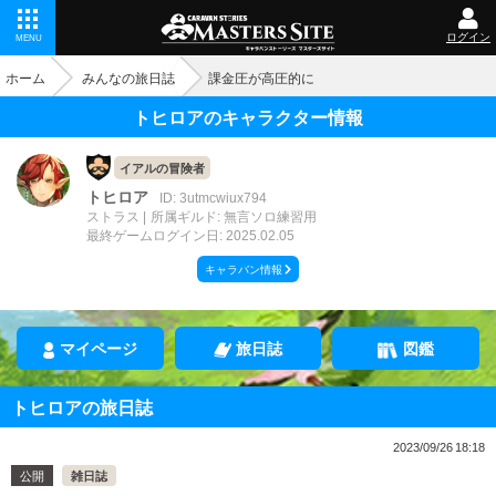
ログイン
MENU
ホーム
みんなの旅日誌
課金圧が高圧的に
トヒロアのキャラクター情報
イアルの冒険者
トヒロア
ID: 3utmcwiux794
ストラス
所属ギルド: 無言ソロ練習用
最終ゲームログイン日: 2025.02.05
キャラバン情報
マイページ
旅日誌
図鑑
トヒロアの旅日誌
2023/09/26 18:18
公開
雑日誌