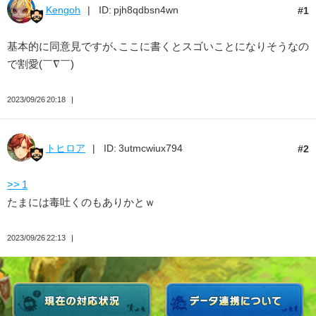
Kengoh
ID: pjh8qdbsn4wn
1
基本的に同意見ですが、ここに書くとスゴいことになりそうなの
で割愛(￣∇￣)
2023/09/26 20:18
トヒロア
ID: 3utmcwiux794
2
>> 1
たまには毒吐くのもありかとｗ
2023/09/26 22:13