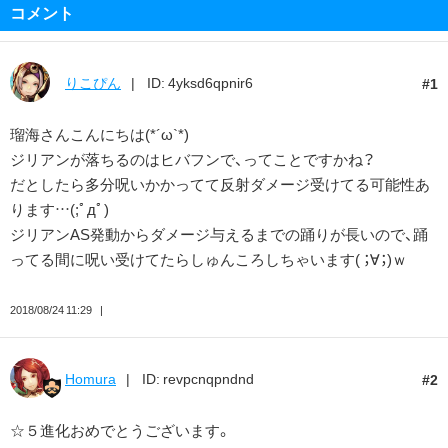
コメント
りこぴん
ID: 4yksd6qpnir6
1
瑠海さんこんにちは(*´ω`*)
ジリアンが落ちるのはヒバフンで、ってことですかね？
だとしたら多分呪いかかってて反射ダメージ受けてる可能性あ
ります…(;ﾟдﾟ)
ジリアンAS発動からダメージ与えるまでの踊りが長いので、踊
ってる間に呪い受けてたらしゅんころしちゃいます( ；∀；)ｗ
2018/08/24 11:29
Homura
ID: revpcnqpndnd
2
☆５進化おめでとうございます。