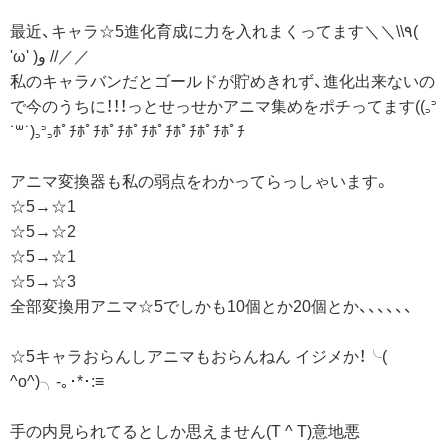
最近、キャラ☆5進化育成に力を入れまくってます＼＼\\٩(
'ω' )و //／／
私のキャラバンだとゴールドが貯めきれず、進化出来ないの
で今のうちに！！！っとせっせかアニマ集めをポチってます((꜆꜄
˙꒳˙)꜆꜄꜆ﾎﾟﾁﾎﾟﾁﾎﾟﾁﾎﾟﾁﾎﾟﾁﾎﾟﾁﾎﾟﾁﾎﾟﾁ
アニマ変換器も私の弱点をわかってらっしゃいます。
☆5→☆1
☆5→☆2
☆5→☆1
☆5→☆3
全部変換用アニマ☆5でしかも10個とか20個とか、、、、、、
☆5キャラおらんしアニマもおらんねん イジメか！╰(
^o^)╮-｡･*･:≡
手の内見られてるとしか思えません(T ^ T)意地悪