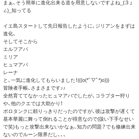
まぁ、そう簡単に進化出来る道を用意しないですよね_(:3 」
∠)_知ってる
イエ島スタートして先日報告したように、ジリアンをまずは
進化、
そしてそこから
エルフアバ
ミリア
ヒュマアバ
レーナ
と、一気に進化してもらいました！(((o(*ﾟ▽ﾟ*)o)))
冒険者手帳、さまさまです♪♪
全然育ててなかったヒュマアバでしたが、コラプター狩り
や、他のクエでは大助かり！
ポロタンクに頼りっきりだったのですが、彼は攻撃が遅くて
基本華麗に舞って倒れることが得意なので(扱い下手なせい
で笑)もっと攻撃出来ないかなぁ、知力の問題？でも修練出来
ないのでルーン限界だし、、、