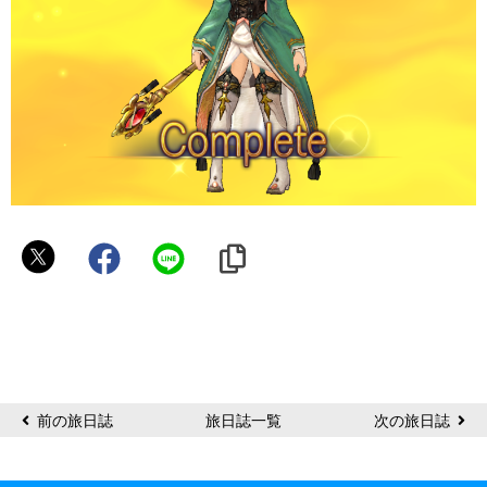
瑠
海
@
の
ろ
ま
前の旅日誌
旅日誌一覧
次の旅日誌