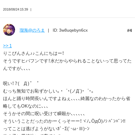
2018/08/24 15:39
瑠海@のろま
ID: 3w8uqebyn6cx
4
>> 1
りこぴんさん♪♪こんにちはー！
そうですヒバフンです！水だからやられることないって思ってた
んですが、、、、
呪い！？( Д ) ﾟ ﾟ
むっち無知でお恥ずかしい。・゜・(ノД`)・゜・。
ほんと踊り時間長いんですよねぇ、、、、綺麗なのわかったから省
略してもOKなのに、、、
そうかその間に呪い受けて瞬殺か、、、、、、
そういうことだったのかーくっそーー！ヾﾉ｡ÒдÓ)ﾉｼ ﾊﾞﾝﾊﾞﾝ!!
ってことは逃げようがないｶﾞｰΣ(`･ω･Ⅲ)ｰﾝ