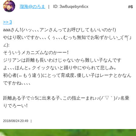
瑠海@のろま
ID: 3w8uqebyn6cx
6
>> 3
aaaさん！(ハッ、、、アンさんってお呼びしてもいいのか！)
やはり呪いですか、、、くぅ、、、むっち無知でお恥ずかしい_:(´ཀ`」
∠):
そういうメカニズムなのかーー！
ジリアンは距離も長いわけじゃないから難しい子なんです
よ、、、ほんと。クイックないと踊り中にやられて悲しみ。
初心者(←もう違う)にとって育成度、優しい子はレーナとかなん
ですかね、、、、
距離ある子で☆5に出来る子、この指止ーまれ♪♪(ﾉ´▽｀)ﾉ♪名乗
りでろーい！
2018/08/24 20:49