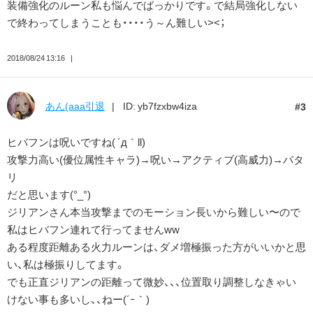
装備強化のルーン私も悩んでばっかりです。で結局強化しない
で終わってしまうことも・・・・う～ん難しい><；
2018/08/24 13:16
あん(aaa引退
ID: yb7fzxbw4iza
3
ヒバフンは呪いですね( ´д｀ll)
攻撃力高い(優位属性キャラ)→呪い→アクティブ(高威力)→パタ
リ
だと思います(°_°)
ジリアンさん本当攻撃までのモーション長いから難しい〜ので
私はヒバフン連れて行ってませんww
ある程度距離ある火力ルーンは、ダメ増極振った方がいいかと思
い、私は極振りしてます。
でも正直ジリアンの距離って微妙、、、位置取り調整しなきゃい
けない事も多いし、、ねー(´ｰ｀)