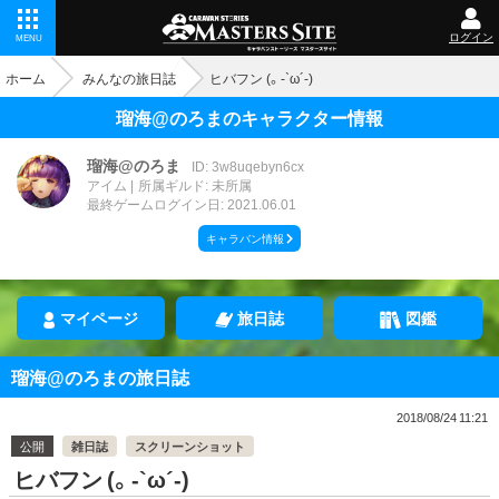
ログイン
MENU
ホーム
みんなの旅日誌
ヒバフン (。-`ω´-)
瑠海@のろまのキャラクター情報
瑠海@のろま
ID: 3w8uqebyn6cx
アイム
所属ギルド: 未所属
最終ゲームログイン日: 2021.06.01
キャラバン情報
マイページ
旅日誌
図鑑
瑠海@のろまの旅日誌
2018/08/24 11:21
公開
雑日誌
スクリーンショット
ヒバフン (。-`ω´-)