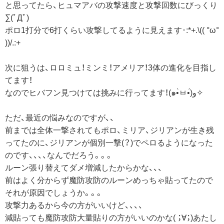
と思ってたら、ヒュマアバの攻撃速度と攻撃回数にびっくり
∑(ﾟДﾟ)
ポロ1打分で6打くらい攻撃してるように見えます･:*+.\(( °ω°
))/.:+
次に狙うは、ロロミュ！ミンミ！アメリア！3体の進化を目指し
てます！
なのでヒバフン見つけては挑みに行ってます！(๑•̀ㅂ•́)و✧
ただ、最近の悩みなのですが、、
前までは全体一撃されてもポロ、ミリア、ジリアンが生き残
ってたのに、ジリアンが個別一撃(？)でペロるようになった
のです、、、、なんでだろう。。。
ルーン張り替えてダメ増減したからかな、、、
前はよく分からず魔防攻防のルーンめっちゃ貼ってたので
それが原因でしょうか。。。
攻撃力あるから今の方がいいけど、、、、
減貼っても魔防攻防大量貼りの方がいいのかな( ；∀；)あたし